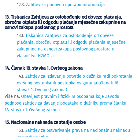
12.3.
Zahtjev za ponovnu uporabu informacija
13. Tiskanica Zahtjeva za oslobođenje od obveze plaćanja,
obročnu otplatu ili odgodu plaćanja mjesečne zakupnine na
osnovi zakupa poslovnog prostora
13.1.
Tiskanica Zahtjeva za oslobođenje od obveze
plaćanja, obročnu otplatu ili odgodu plaćanja mjesečne
zakupnine na osnovi zakupa poslovnog prostora u
vlasništvu HZMO-a
14. Članak 18. stavka 1. Ovršnog zakona
14.1.
Zahtjev za izdavanje potvrde o dužniku radi pokretanja
ovršnog postupka ili postupka osiguranja (članak 18.
stavak 1. Ovršnog zakona)
Više na:
Obavijest pravnim i fizičkim osobama koje Zavodu
podnose zahtjev za davanje podataka o dužniku prema članku
18. stavku 1. Ovršnog zakona
15. Nacionalna naknada za starije osobe
15.1.
Zahtjev za ostvarivanje prava na nacionalnu naknadu