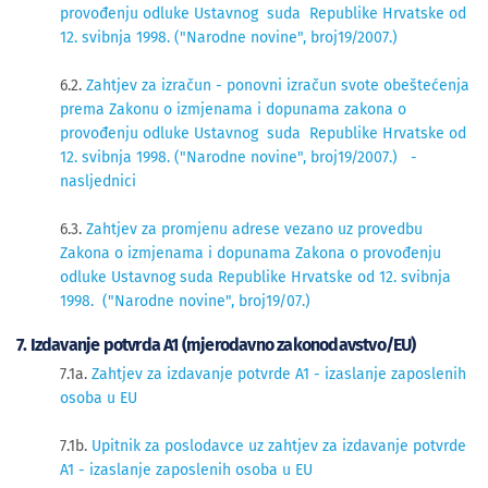
provođenju odluke Ustavnog suda Republike Hrvatske od
12. svibnja 1998. ("Narodne novine", broj19/2007.)
6.2.
Zahtjev za izračun - ponovni izračun svote obeštećenja
prema Zakonu o izmjenama i dopunama zakona o
provođenju odluke Ustavnog suda Republike Hrvatske od
12. svibnja 1998. ("Narodne novine", broj19/2007.) -
nasljednici
6.3.
Zahtjev za promjenu adrese vezano uz provedbu
Zakona o izmjenama i dopunama Zakona o provođenju
odluke Ustavnog suda Republike Hrvatske od 12. svibnja
1998. ("Narodne novine", broj19/07.)
7. Izdavanje potvrda A1 (mjerodavno zakonodavstvo/EU)
7.1a.
Zahtjev za izdavanje potvrde A1 - izaslanje zaposlenih
osoba u EU
7.1b.
Upitnik za poslodavce uz zahtjev za izdavanje potvrde
A1 - izaslanje zaposlenih osoba u EU