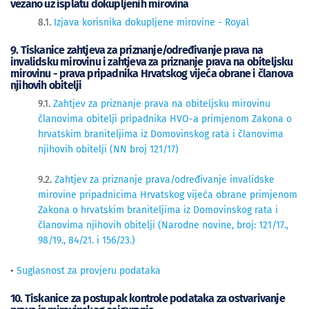
vezano uz isplatu dokupljenih mirovina
8.1.
Izjava korisnika dokupljene mirovine - Royal
9. Tiskanice zahtjeva za priznanje/određivanje prava na
invalidsku mirovinu i zahtjeva za priznanje prava na obiteljsku
mirovinu - prava pripadnika Hrvatskog vijeća obrane i članova
njihovih obitelji
9.1.
Zahtjev za priznanje prava na obiteljsku mirovinu
članovima obitelji pripadnika HVO-a primjenom Zakona o
hrvatskim braniteljima iz Domovinskog rata i članovima
njihovih obitelji (NN broj 121/17)
9.2.
Zahtjev za priznanje prava/određivanje invalidske
mirovine pripadnicima Hrvatskog vijeća obrane primjenom
Zakona o hrvatskim braniteljima iz Domovinskog rata i
članovima njihovih obitelji (Narodne novine, broj: 121/17.,
98/19., 84/21. i 156/23.)
•
Suglasnost za provjeru podataka
10. Tiskanice za postupak kontrole podataka za ostvarivanje