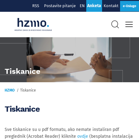
Anketa
RSS
Postavite pitanje
EN
Kontakt
e-Usluge
Tiskanice
HZMO
Tiskanice
Tiskanice
Sve tiskanice su u pdf formatu, ako nemate instaliran pdf
preglednik (Acrobat Reader) kliknite
ovdje
(besplatna instalacija