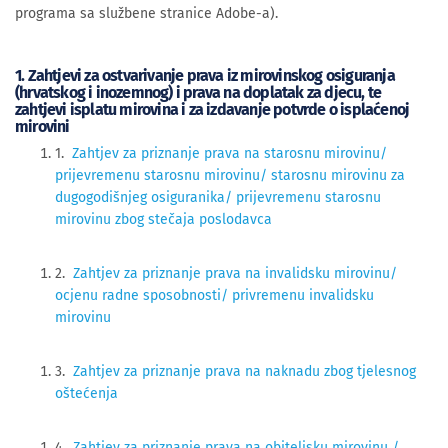
programa sa službene stranice Adobe-a).
1. Zahtjevi za ostvarivanje prava iz mirovinskog osiguranja
(hrvatskog i inozemnog) i prava na doplatak za djecu, te
zahtjevi isplatu mirovina i za izdavanje potvrde o isplaćenoj
mirovini
1.
Zahtjev za priznanje prava na starosnu mirovinu/
prijevremenu starosnu mirovinu/ starosnu mirovinu za
dugogodišnjeg osiguranika/ prijevremenu starosnu
mirovinu zbog stečaja poslodavca
2.
Zahtjev za priznanje prava na invalidsku mirovinu/
ocjenu radne sposobnosti/ privremenu invalidsku
mirovinu
3.
Zahtjev za priznanje prava na naknadu zbog tjelesnog
oštećenja
4.
Zahtjev za priznanje prava na obiteljsku mirovinu /