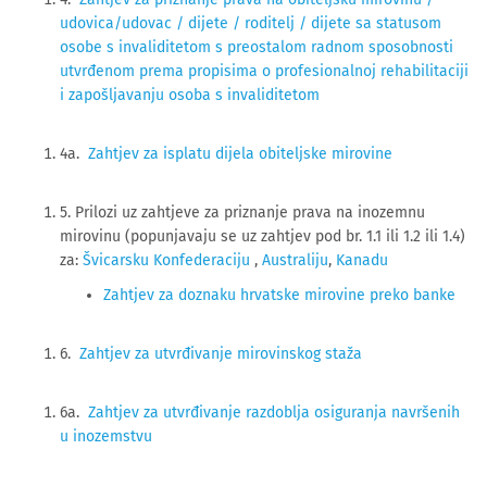
udovica/udovac / dijete / roditelj / dijete sa statusom
osobe s invaliditetom s preostalom radnom sposobnosti
utvrđenom prema propisima o profesionalnoj rehabilitaciji
i zapošljavanju osoba s invaliditetom
4a.
Zahtjev za isplatu dijela obiteljske mirovine
5. Prilozi uz zahtjeve za priznanje prava na inozemnu
mirovinu (popunjavaju se uz zahtjev pod br. 1.1 ili 1.2 ili 1.4)
za:
Švicarsku Konfederaciju
,
Australiju
,
Kanadu
Zahtjev za doznaku hrvatske mirovine preko banke
6.
Zahtjev za utvrđivanje mirovinskog staža
6a.
Zahtjev za utvrđivanje razdoblja osiguranja navršenih
u inozemstvu