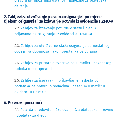
djecu u RH inozemnoj ustanovi nadležnoj za obiteljska
davanja
2. Zahtjevi za utvrđivanje prava na osiguranje i promjene
tijekom osiguranja i za izdavanje potvrda iz evidencija HZMO-a
2​​.2.
Zahtjev za izdavanje potvrde o stažu i plaći /
prijavama na osiguranje iz evidencija HZMO-a
2.3.
Zahtjev za utvrđivanje staža osiguranja samostalnog
obveznika doprinosa nakon prestanka osiguranja
2.4.
Zahtjev za priznanje svojstva osiguranika - sezonskog
radnika u poljoprivredi
2.5. 
Zahtjev za ispravak ili pribavljanje nedostajućih
podataka na potvrdi o podacima unesenim u matičnu
evidenciju HZMO-a
4. Potvrde i punomoći
4.1.
Potvrda o redovitom školovanju (za obiteljsku mirovinu
i doplatak za djecu)