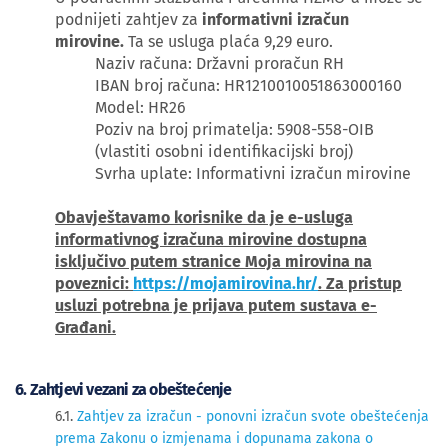
podnijeti zahtjev za
informativni izračun
mirovine.
Ta se usluga plaća 9,29 euro.
Naziv računa: Državni proračun RH
IBAN broj računa: HR1210010051863000160
Model: HR26
Poziv na broj primatelja: 5908-558-OIB
(vlastiti osobni identifikacijski broj)
Svrha uplate: Informativni izračun mirovine
Obavještavamo korisnike da je e-usluga
informativnog izračuna mirovine dostupna
isključivo putem stranice Moja mirovina na
poveznici:
https://mojamirovina.hr/
. Za pristup
usluzi potrebna je prijava putem sustava e-
Građani.
6. Zahtjevi vezani za obeštećenje
6.1.
Zahtjev za izračun - ponovni izračun svote obeštećenja
prema Zakonu o izmjenama i dopunama zakona o