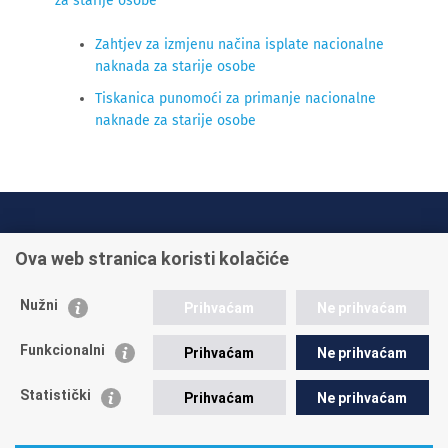
za starije osobe
Zahtjev za izmjenu načina isplate nacionalne
naknada za starije osobe
Tiskanica punomoći za primanje nacionalne
naknade za starije osobe
INFO TELEFONI:
Ova web stranica koristi kolačiće
+385 1 45 95 011
+385 1 45 95 022
Nužni
Prihvaćam
Ne prihvaćam
Postavite pitanje
Funkcionalni
Prihvaćam
Ne prihvaćam
Statistički
Prihvaćam
Ne prihvaćam