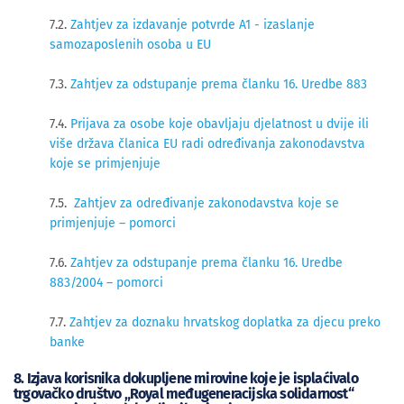
7.2.
Zahtjev za izdavanje potvrde A1 - izaslanje
samozaposlenih osoba u EU
7.3.
Zahtjev za odstupanje prema članku 16. Uredbe 883
7.4.
Prijava za osobe koje obavljaju djelatnost u dvije ili
više država članica EU radi određivanja zakonodavstva
koje se primjenjuje
7.5.
Zahtjev za određivanje zakonodavstva koje se
primjenjuje – pomorc
i
7.6.
Zahtjev za odstupanje prema članku 16. Uredbe
883/2004 – pomorci
7.7.
Zahtjev za doznaku hrvatskog doplatka za djecu preko
banke
8. Izjava korisnika dokupljene mirovine koje je isplaćivalo
trgovačko društvo „Royal međugeneracijska solidarnost“