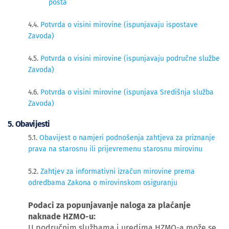
posta
4.4.
Potvrda o visini mirovine (ispunjavaju ispostave
Zavoda)
4.5.
Potvrda o visini mirovine (ispunjavaju područne službe
Zavoda)
4.6.
Potvrda o visini mirovine (ispunjava Središnja služba
Zavoda)
​5. Obavijesti
5.1.
Obavijest o namjeri podnošenja zahtjeva za priznanje
prava na starosnu ili prijevremenu starosnu mirovinu
5.2.
Zahtjev za informativni izračun mirovine prema
odredbama Zakona o mirovinskom osiguranju
Podaci za popunjavanje naloga za plaćanje
naknade HZMO-u:
U područnim službama i uredima HZMO-a može se