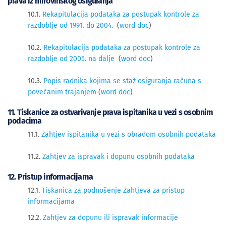
prava iz mirovinskog osiguranja
10.1.
Rekapitulacija podataka za postupak kontrole za
razdoblje od 1991. do 2004.
(
word doc
)
10.2.
Rekapitulacija podataka za postupak kontrole za
razdoblje od 2005. na dalje
(
word doc
)
10.3.
Popis radnika kojima se staž osiguranja računa s
povećanim trajanjem
(
word doc
)
11. Tiskanice za ostvarivanje prava ispitanika u vezi s osobnim
podacima
11.1.
Zahtjev ispitanika u vezi s obradom osobnih podataka
11.2.
Zahtjev za ispravak i dopunu osobnih podataka
12. Pristup informacijama
12.1.
Tiskanica za podnošenje Zahtjeva za pristup
informacijama
12.2.
Zahtjev za dopunu ili ispravak informacije