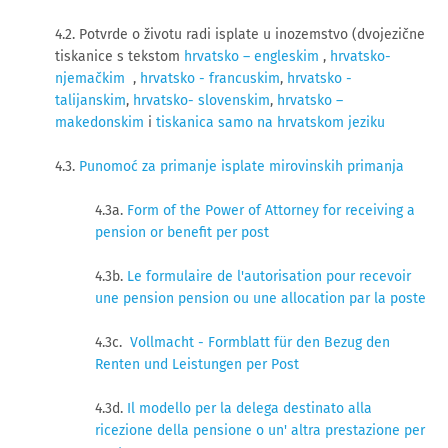
4.2. Potvrde o životu radi isplate u inozemstvo (dvojezične
tiskanice s tekstom
hrvatsko – engleskim
,
hrvatsko-
njemačkim
,
hrvatsko - francuskim
,
hrvatsko -
talijanskim
,
hrvatsko- slovenskim
,
hrvatsko –
makedonskim
i
tiskanica samo na hrvatskom jeziku
4.3.
Punomoć za primanje isplate mirovinskih primanja
4.3a.
Form of the Power of Attorney for receiving a
pension or benefit per post
4.3b.
Le formulaire de l'autorisation pour recevoir
une pension pension ou une allocation par la poste
4.3c.
Vollmacht - Formblatt für den Bezug den
Renten und Leistungen per Post
4.3d.
Il modello per la delega destinato alla
ricezione della pensione o un' altra prestazione per