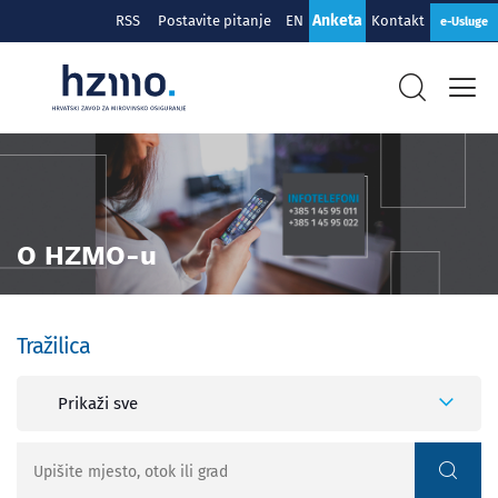
Anketa
RSS
Postavite pitanje
EN
Kontakt
e-Usluge
O HZMO-u
Tražilica
Prikaži sve