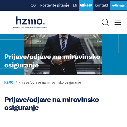
Anketa
RSS
Postavite pitanje
EN
Kontakt
e-Usluge
Prijave/odjave na mirovinsko
osiguranje
HZMO
Prijave/odjave na mirovinsko osiguranje
Prijave/odjave na mirovinsko
osiguranje