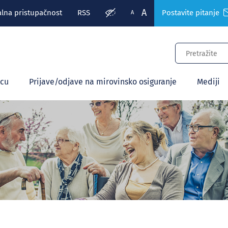
A
alna pristupačnost
RSS
Postavite pitanje
A
ecu
Prijave/odjave na mirovinsko osiguranje
Mediji