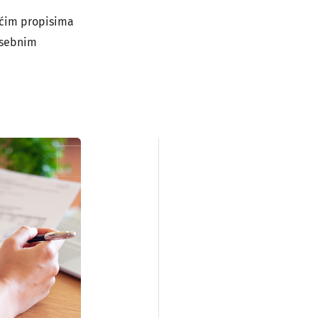
pćim propisima
osebnim