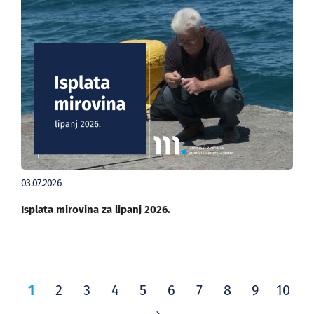
03.07.2026
Isplata mirovina za lipanj 2026.
1
2
3
4
5
6
7
8
9
10