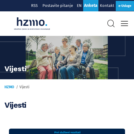
Anketa
RSS
Postavite pitanje
EN
Kontakt
e-Usluge
Vijesti
HZMO
Vijesti
Vijesti