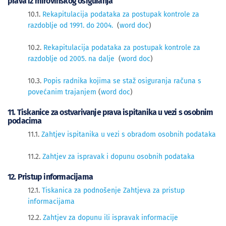
prava iz mirovinskog osiguranja
10.1.
Rekapitulacija podataka za postupak kontrole za
razdoblje od 1991. do 2004.
(
word doc
)
10.2.
Rekapitulacija podataka za postupak kontrole za
razdoblje od 2005. na dalje
(
word doc
)
10.3.
Popis radnika kojima se staž osiguranja računa s
povećanim trajanjem
(
word doc
)
11. Tiskanice za ostvarivanje prava ispitanika u vezi s osobnim
podacima
11.1.
Zahtjev ispitanika u vezi s obradom osobnih podataka
11.2.
Zahtjev za ispravak i dopunu osobnih podataka
12. Pristup informacijama
12.1.
Tiskanica za podnošenje Zahtjeva za pristup
informacijama
12.2.
Zahtjev za dopunu ili ispravak informacije