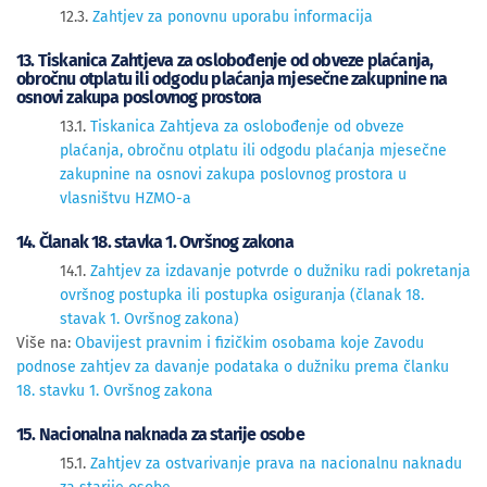
12.3.
Zahtjev za ponovnu uporabu informacija
13. Tiskanica Zahtjeva za oslobođenje od obveze plaćanja,
obročnu otplatu ili odgodu plaćanja mjesečne zakupnine na
osnovi zakupa poslovnog prostora
13.1.
Tiskanica Zahtjeva za oslobođenje od obveze
plaćanja, obročnu otplatu ili odgodu plaćanja mjesečne
zakupnine na osnovi zakupa poslovnog prostora u
vlasništvu HZMO-a
14. Članak 18. stavka 1. Ovršnog zakona
14.1.
Zahtjev za izdavanje potvrde o dužniku radi pokretanja
ovršnog postupka ili postupka osiguranja (članak 18.
stavak 1. Ovršnog zakona)
Više na:
Obavijest pravnim i fizičkim osobama koje Zavodu
podnose zahtjev za davanje podataka o dužniku prema članku
18. stavku 1. Ovršnog zakona
15. Nacionalna naknada za starije osobe
15.1.
Zahtjev za ostvarivanje prava na nacionalnu naknadu