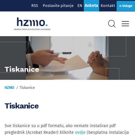
Anketa
RSS
Postavite pitanje
EN
Kontakt
e-Usluge
Tiskanice
HZMO
Tiskanice
Tiskanice
Sve tiskanice su u pdf formatu, ako nemate instaliran pdf
preglednik (Acrobat Reader) kliknite
ovdje
(besplatna instalacija