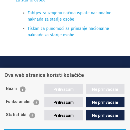
za starije osobe
Zahtjev za izmjenu načina isplate nacionalne
naknada za starije osobe
Tiskanica punomoći za primanje nacionalne
naknade za starije osobe
INFO TELEFONI:
Ova web stranica koristi kolačiće
+385 1 45 95 011
+385 1 45 95 022
Nužni
Prihvaćam
Ne prihvaćam
Postavite pitanje
Funkcionalni
Prihvaćam
Ne prihvaćam
Statistički
Prihvaćam
Ne prihvaćam