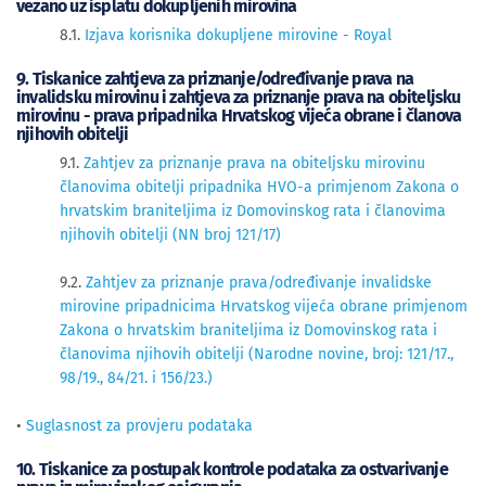
vezano uz isplatu dokupljenih mirovina
8.1.
Izjava korisnika dokupljene mirovine - Royal
9. Tiskanice zahtjeva za priznanje/određivanje prava na
invalidsku mirovinu i zahtjeva za priznanje prava na obiteljsku
mirovinu - prava pripadnika Hrvatskog vijeća obrane i članova
njihovih obitelji
9.1.
Zahtjev za priznanje prava na obiteljsku mirovinu
članovima obitelji pripadnika HVO-a primjenom Zakona o
hrvatskim braniteljima iz Domovinskog rata i članovima
njihovih obitelji (NN broj 121/17)
9.2.
Zahtjev za priznanje prava/određivanje invalidske
mirovine pripadnicima Hrvatskog vijeća obrane primjenom
Zakona o hrvatskim braniteljima iz Domovinskog rata i
članovima njihovih obitelji (Narodne novine, broj: 121/17.,
98/19., 84/21. i 156/23.)
•
Suglasnost za provjeru podataka
10. Tiskanice za postupak kontrole podataka za ostvarivanje