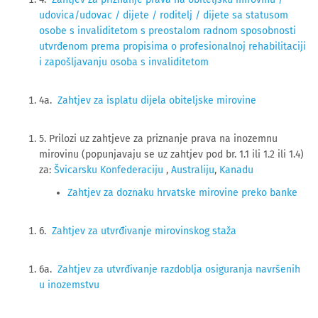
udovica/udovac / dijete / roditelj / dijete sa statusom
osobe s invaliditetom s preostalom radnom sposobnosti
utvrđenom prema propisima o profesionalnoj rehabilitaciji
i zapošljavanju osoba s invaliditetom
4a.
Zahtjev za isplatu dijela obiteljske mirovine
5. Prilozi uz zahtjeve za priznanje prava na inozemnu
mirovinu (popunjavaju se uz zahtjev pod br. 1.1 ili 1.2 ili 1.4)
za:
Švicarsku Konfederaciju
,
Australiju
,
Kanadu
Zahtjev za doznaku hrvatske mirovine preko banke
6.
Zahtjev za utvrđivanje mirovinskog staža
6a.
Zahtjev za utvrđivanje razdoblja osiguranja navršenih
u inozemstvu