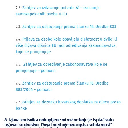
7.2.
Zahtjev za izdavanje potvrde A1 - izaslanje
samozaposlenih osoba u EU
7.3.
Zahtjev za odstupanje prema članku 16. Uredbe 883
7.4.
Prijava za osobe koje obavljaju djelatnost u dvije ili
više država članica EU radi određivanja zakonodavstva
koje se primjenjuje
7.5.
Zahtjev za određivanje zakonodavstva koje se
primjenjuje – pomorc
i
7.6.
Zahtjev za odstupanje prema članku 16. Uredbe
883/2004 – pomorci
7.7.
Zahtjev za doznaku hrvatskog doplatka za djecu preko
banke
8. Izjava korisnika dokupljene mirovine koje je isplaćivalo
trgovačko društvo „Royal međugeneracijska solidarnost“