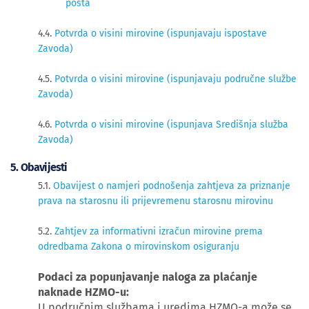
posta
4.4.
Potvrda o visini mirovine (ispunjavaju ispostave
Zavoda)
4.5.
Potvrda o visini mirovine (ispunjavaju područne službe
Zavoda)
4.6.
Potvrda o visini mirovine (ispunjava Središnja služba
Zavoda)
​5. Obavijesti
5.1.
Obavijest o namjeri podnošenja zahtjeva za priznanje
prava na starosnu ili prijevremenu starosnu mirovinu
5.2.
Zahtjev za informativni izračun mirovine prema
odredbama Zakona o mirovinskom osiguranju
Podaci za popunjavanje naloga za plaćanje
naknade HZMO-u:
U područnim službama i uredima HZMO-a može se