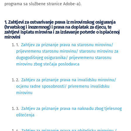
programa sa službene stranice Adobe-a).
1. Zahtjevi za ostvarivanje prava iz mirovinskog osiguranja
(hrvatskog i inozemnog) i prava na doplatak za djecu, te
zahtjevi isplatu mirovina i za izdavanje potvrde o isplaćenoj
mirovini
1.
Zahtjev za priznanje prava na starosnu mirovinu/
prijevremenu starosnu mirovinu/ starosnu mirovinu za
dugogodišnjeg osiguranika/ prijevremenu starosnu
mirovinu zbog stečaja poslodavca
2.
Zahtjev za priznanje prava na invalidsku mirovinu/
ocjenu radne sposobnosti/ privremenu invalidsku
mirovinu
3.
Zahtjev za priznanje prava na naknadu zbog tjelesnog
oštećenja
4.
Zahtjev za priznanje prava na obiteljsku mirovinu /