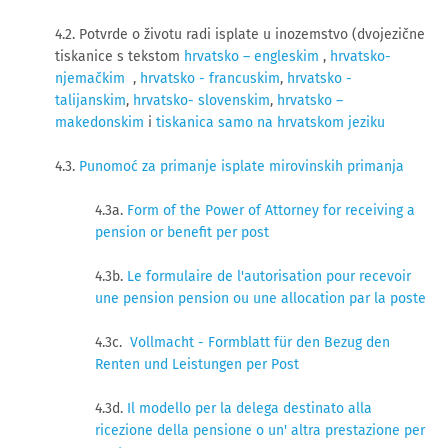
4.2. Potvrde o životu radi isplate u inozemstvo (dvojezične
tiskanice s tekstom
hrvatsko – engleskim
,
hrvatsko-
njemačkim
,
hrvatsko - francuskim
,
hrvatsko -
talijanskim
,
hrvatsko- slovenskim
,
hrvatsko –
makedonskim
i
tiskanica samo na hrvatskom jeziku
4.3.
Punomoć za primanje isplate mirovinskih primanja
4.3a.
Form of the Power of Attorney for receiving a
pension or benefit per post
4.3b.
Le formulaire de l'autorisation pour recevoir
une pension pension ou une allocation par la poste
4.3c.
Vollmacht - Formblatt für den Bezug den
Renten und Leistungen per Post
4.3d.
Il modello per la delega destinato alla
ricezione della pensione o un' altra prestazione per