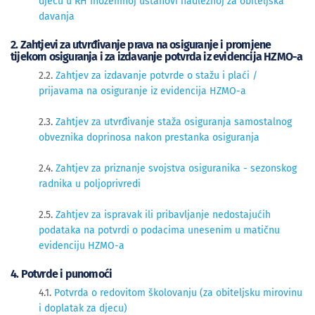
djecu u RH inozemnoj ustanovi nadležnoj za obiteljska
davanja
2. Zahtjevi za utvrđivanje prava na osiguranje i promjene
tijekom osiguranja i za izdavanje potvrda iz evidencija HZMO-a
2​​.2.
Zahtjev za izdavanje potvrde o stažu i plaći /
prijavama na osiguranje iz evidencija HZMO-a
2.3.
Zahtjev za utvrđivanje staža osiguranja samostalnog
obveznika doprinosa nakon prestanka osiguranja
2.4.
Zahtjev za priznanje svojstva osiguranika - sezonskog
radnika u poljoprivredi
2.5. 
Zahtjev za ispravak ili pribavljanje nedostajućih
podataka na potvrdi o podacima unesenim u matičnu
evidenciju HZMO-a
4. Potvrde i punomoći
4.1.
Potvrda o redovitom školovanju (za obiteljsku mirovinu
i doplatak za djecu)