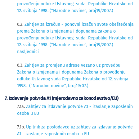
provođenju odluke Ustavnog suda Republike Hrvatske od
12. svibnja 1998. ("Narodne novine", broj19/2007.)
6.2.
Zahtjev za izračun - ponovni izračun svote obeštećenja
prema Zakonu o izmjenama i dopunama zakona o
provođenju odluke Ustavnog suda Republike Hrvatske od
12. svibnja 1998. ("Narodne novine", broj19/2007.) -
nasljednici
6.3.
Zahtjev za promjenu adrese vezano uz provedbu
Zakona o izmjenama i dopunama Zakona o provođenju
odluke Ustavnog suda Republike Hrvatske od 12. svibnja
1998. ("Narodne novine", broj19/07.)
7. Izdavanje potvrda A1 (mjerodavno zakonodavstvo/EU)
7.1a.
Zahtjev za izdavanje potvrde A1 - izaslanje zaposlenih
osoba u EU
7.1b.
Upitnik za poslodavce uz zahtjev za izdavanje potvrde
A1 - izaslanje zaposlenih osoba u EU