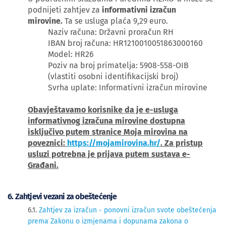
podnijeti zahtjev za
informativni izračun
mirovine.
Ta se usluga plaća 9,29 euro.
Naziv računa: Državni proračun RH
IBAN broj računa: HR1210010051863000160
Model: HR26
Poziv na broj primatelja: 5908-558-OIB
(vlastiti osobni identifikacijski broj)
Svrha uplate: Informativni izračun mirovine
Obavještavamo korisnike da je e-usluga
informativnog izračuna mirovine dostupna
isključivo putem stranice Moja mirovina na
poveznici:
https://mojamirovina.hr/
. Za pristup
usluzi potrebna je prijava putem sustava e-
Građani.
6. Zahtjevi vezani za obeštećenje
6.1.
Zahtjev za izračun - ponovni izračun svote obeštećenja
prema Zakonu o izmjenama i dopunama zakona o