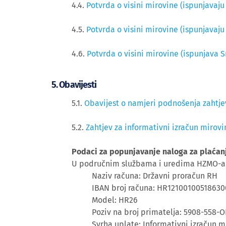
4.4.
Potvrda o visini mirovine (ispunjavaj
4.5.
Potvrda o visini mirovine (ispunjavaj
4.6.
Potvrda o visini mirovine (ispunjava 
​5. Obavijesti
5.1.
Obavijest o namjeri podnošenja zahtje
5.2.
Zahtjev za informativni izračun mir
Podaci za popunjavanje naloga za plaća
U područnim službama i uredima HZMO-a 
Naziv računa: Državni proračun RH
IBAN broj računa: HR1210010051863
Model: HR26
Poziv na broj primatelja: 5908-558-OIB
Svrha uplate: Informativni izračun m