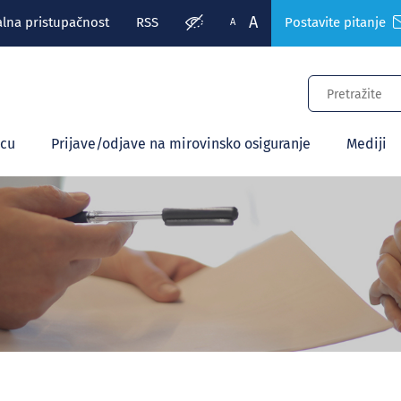
A
alna pristupačnost
RSS
Postavite pitanje
A
ecu
Prijave/odjave na mirovinsko osiguranje
Mediji