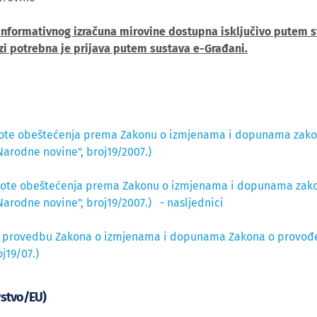
nformativnog izračuna mirovine dostupna isključivo putem s
uzi potrebna je prijava putem sustava e-Građani.
 svote obeštećenja prema Zakonu o izmjenama i dopunama za
Narodne novine", broj19/2007.)
n svote obeštećenja prema Zakonu o izmjenama i dopunama za
Narodne novine", broj19/2007.) - nasljednici
z provedbu Zakona o izmjenama i dopunama Zakona o provođe
oj19/07.)
vstvo/EU)