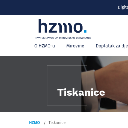
Digit
Glavni
O HZMO-u
Mirovine
Doplatak za dj
izbornik
Tiskanice
HZMO
Tiskanice