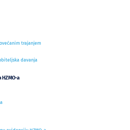
 povećanim trajanjem
obiteljska davanja
ija HZMO-a
ja