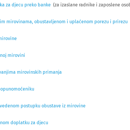
tka za djecu preko banke
(za izaslane radnike i zaposlene oso
nim mirovinama, obustavljenom i uplaćenom porezu i prirezu
mirovine
noj mirovini
ivanjima mirovinskih primanja
ja opunomoćeniku
rovedenom postupku obustave iz mirovine
ćenom doplatku za djecu