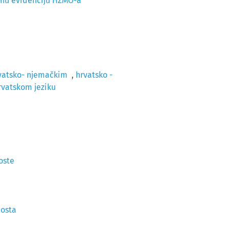
ičnu evidenciju HZMO-a
vatsko- njemačkim
,
hrvatsko -
rvatskom jeziku
oste
posta