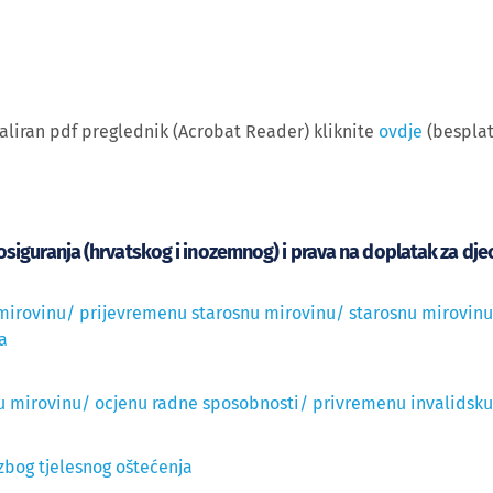
aliran pdf preglednik (Acrobat Reader) kliknite
ovdje
(besplat
osiguranja (hrvatskog i inozemnog) i prava na doplatak za djecu
 mirovinu/ prijevremenu starosnu mirovinu/ starosnu mirovin
a
ku mirovinu/ ocjenu radne sposobnosti/ privremenu invalidsk
zbog tjelesnog oštećenja