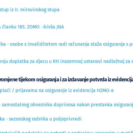
tup iz II. mirovinskog stupa
a članku 185. ZOMO -bivša JNA
nika - osobe s invaliditetom radi računanja staža osiguranja s
tenju doplatka za djecu u RH inozemnoj ustanovi nadležnoj za 
 promjene tijekom osiguranja i za izdavanje potvrda iz evidenc
 plaći / prijavama na osiguranje iz evidencija HZMO-a
ja samostalnog obveznika doprinosa nakon prestanka osiguran
ika - sezonskog radnika u poljoprivredi