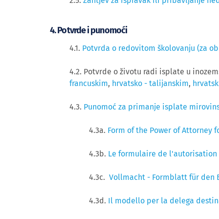
2.5. 
Zahtjev za ispravak ili pribavljanje
4. Potvrde i punomoći
4.1.
Potvrda o redovitom školovanju (za obi
4.2. Potvrde o životu radi isplate u inoze
francuskim
,
hrvatsko - talijanskim
,
hrvatsk
4.3.
Punomoć za primanje isplate mirovin
4.3a.
Form of the Power of Attorney f
4.3b.
Le formulaire de l'autorisatio
4.3c.
Vollmacht - Formblatt für den
4.3d.
Il modello per la delega destin