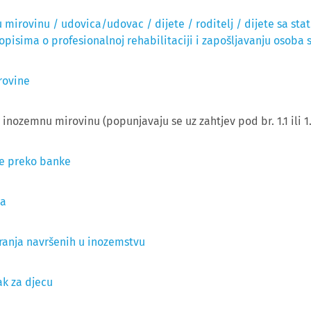
u mirovinu / udovica/udovac / dijete / roditelj / dijete sa s
sima o profesionalnoj rehabilitaciji i zapošljavanju osoba s
irovine
 inozemnu mirovinu (popunjavaju se uz zahtjev pod br. 1.1 ili 1.2
ne preko banke
ža
uranja navršenih u inozemstvu
ak za djecu