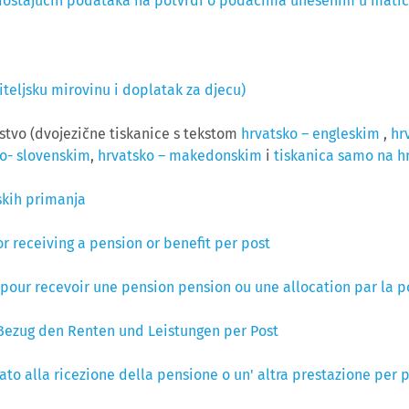
 nedostajućih podataka na potvrdi o podacima unesenim u mat
teljsku mirovinu i doplatak za djecu)
mstvo (dvojezične tiskanice s tekstom
hrvatsko – engleskim
,
hr
o- slovenskim
,
hrvatsko – makedonskim
i
tiskanica samo na h
skih primanja
or receiving a pension or benefit per post
n pour recevoir une pension pension ou une allocation par la p
 Bezug den Renten und Leistungen per Post
ato alla ricezione della pensione o un' altra prestazione per 