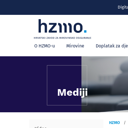
Digit
Glavni
O HZMO-u
Mirovine
Doplatak za dj
izbornik
Mediji
HZMO