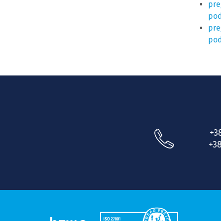
pre
pod
pre
pod
+3
+38