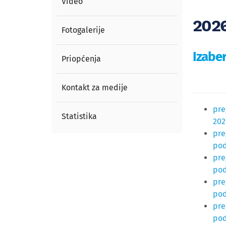
Video
2026
Fotogalerije
Izaber
Priopćenja
Kontakt za medije
pre
Statistika
202
pre
pod
pre
pod
pre
pod
pre
pod