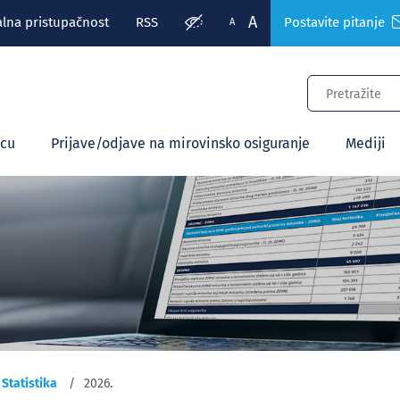
A
alna pristupačnost
RSS
Postavite pitanje
A
ecu
Prijave/odjave na mirovinsko osiguranje
Mediji
Statistika
2026.