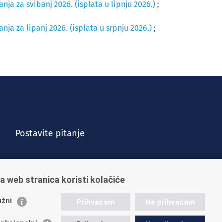
ja za svibanj 2026. (isplata u lipnju 2026.)
;
ja za lipanj 2026. (isplata u srpnju 2026.)
;
Postavite pitanje
a web stranica koristi kolačiće
žni
Prihvaćam
Ne prihvaćam