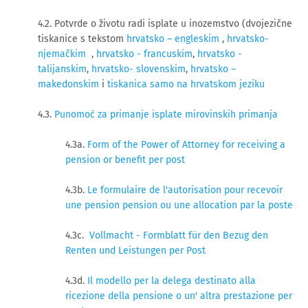
4.2. Potvrde o životu radi isplate u inozemstvo (dvojezične
tiskanice s tekstom
hrvatsko – engleskim
,
hrvatsko-
njemačkim
,
hrvatsko - francuskim
,
hrvatsko -
talijanskim
,
hrvatsko- slovenskim
,
hrvatsko –
makedonskim
i
tiskanica samo na hrvatskom jeziku
4.3.
Punomoć za primanje isplate mirovinskih primanja
4.3a.
Form of the Power of Attorney for receiving a
pension or benefit per post
4.3b.
Le formulaire de l'autorisation pour recevoir
une pension pension ou une allocation par la poste
4.3c.
Vollmacht - Formblatt für den Bezug den
Renten und Leistungen per Post
4.3d.
Il modello per la delega destinato alla
ricezione della pensione o un' altra prestazione per