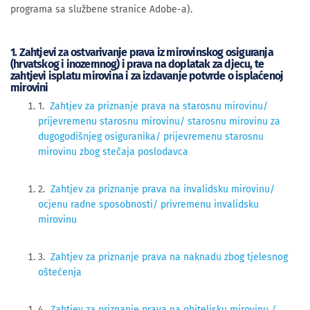
programa sa službene stranice Adobe-a).
1. Zahtjevi za ostvarivanje prava iz mirovinskog osiguranja
(hrvatskog i inozemnog) i prava na doplatak za djecu, te
zahtjevi isplatu mirovina i za izdavanje potvrde o isplaćenoj
mirovini
1.
Zahtjev za priznanje prava na starosnu mirovinu/
prijevremenu starosnu mirovinu/ starosnu mirovinu za
dugogodišnjeg osiguranika/ prijevremenu starosnu
mirovinu zbog stečaja poslodavca
2.
Zahtjev za priznanje prava na invalidsku mirovinu/
ocjenu radne sposobnosti/ privremenu invalidsku
mirovinu
3.
Zahtjev za priznanje prava na naknadu zbog tjelesnog
oštećenja
4.
Zahtjev za priznanje prava na obiteljsku mirovinu /