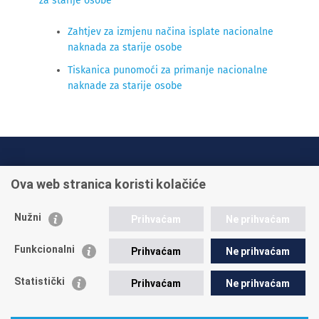
za starije osobe
Zahtjev za izmjenu načina isplate nacionalne
naknada za starije osobe
Tiskanica punomoći za primanje nacionalne
naknade za starije osobe
INFO TELEFONI:
Ova web stranica koristi kolačiće
+385 1 45 95 011
+385 1 45 95 022
Nužni
Prihvaćam
Ne prihvaćam
Postavite pitanje
Funkcionalni
Prihvaćam
Ne prihvaćam
Statistički
Prihvaćam
Ne prihvaćam