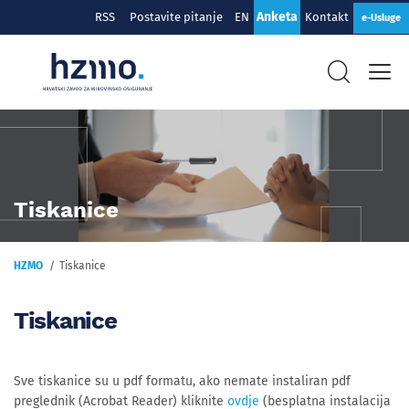
Anketa
RSS
Postavite pitanje
EN
Kontakt
e-Usluge
Tiskanice
HZMO
Tiskanice
Tiskanice
Sve tiskanice su u pdf formatu, ako nemate instaliran pdf
preglednik (Acrobat Reader) kliknite
ovdje
(besplatna instalacija