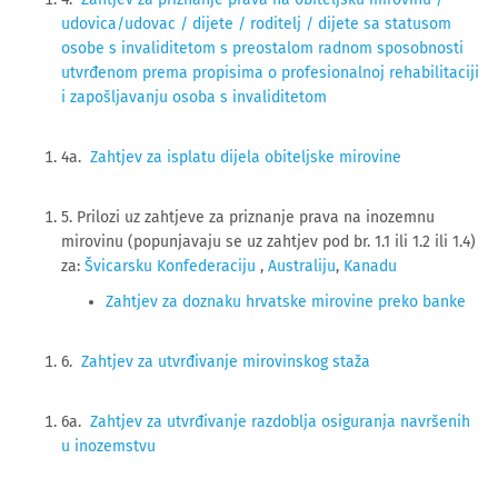
udovica/udovac / dijete / roditelj / dijete sa statusom
osobe s invaliditetom s preostalom radnom sposobnosti
utvrđenom prema propisima o profesionalnoj rehabilitaciji
i zapošljavanju osoba s invaliditetom
4a.
Zahtjev za isplatu dijela obiteljske mirovine
5. Prilozi uz zahtjeve za priznanje prava na inozemnu
mirovinu (popunjavaju se uz zahtjev pod br. 1.1 ili 1.2 ili 1.4)
za:
Švicarsku Konfederaciju
,
Australiju
,
Kanadu
Zahtjev za doznaku hrvatske mirovine preko banke
6.
Zahtjev za utvrđivanje mirovinskog staža
6a.
Zahtjev za utvrđivanje razdoblja osiguranja navršenih
u inozemstvu