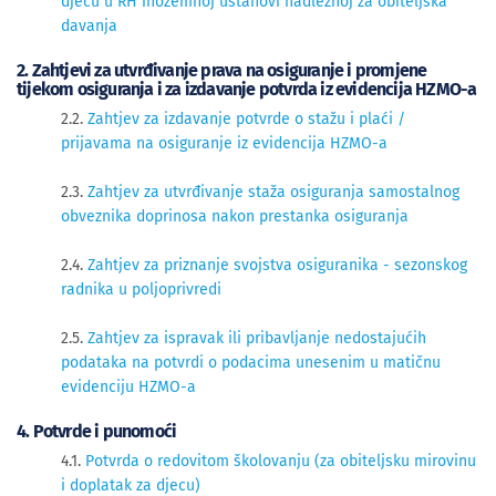
djecu u RH inozemnoj ustanovi nadležnoj za obiteljska
davanja
2. Zahtjevi za utvrđivanje prava na osiguranje i promjene
tijekom osiguranja i za izdavanje potvrda iz evidencija HZMO-a
2​​.2.
Zahtjev za izdavanje potvrde o stažu i plaći /
prijavama na osiguranje iz evidencija HZMO-a
2.3.
Zahtjev za utvrđivanje staža osiguranja samostalnog
obveznika doprinosa nakon prestanka osiguranja
2.4.
Zahtjev za priznanje svojstva osiguranika - sezonskog
radnika u poljoprivredi
2.5. 
Zahtjev za ispravak ili pribavljanje nedostajućih
podataka na potvrdi o podacima unesenim u matičnu
evidenciju HZMO-a
4. Potvrde i punomoći
4.1.
Potvrda o redovitom školovanju (za obiteljsku mirovinu
i doplatak za djecu)