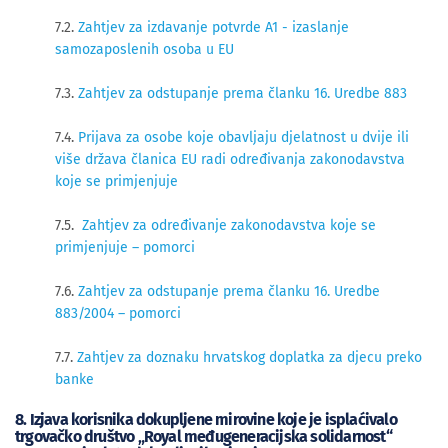
7.2.
Zahtjev za izdavanje potvrde A1 - izaslanje
samozaposlenih osoba u EU
7.3.
Zahtjev za odstupanje prema članku 16. Uredbe 883
7.4.
Prijava za osobe koje obavljaju djelatnost u dvije ili
više država članica EU radi određivanja zakonodavstva
koje se primjenjuje
7.5.
Zahtjev za određivanje zakonodavstva koje se
primjenjuje – pomorc
i
7.6.
Zahtjev za odstupanje prema članku 16. Uredbe
883/2004 – pomorci
7.7.
Zahtjev za doznaku hrvatskog doplatka za djecu preko
banke
8. Izjava korisnika dokupljene mirovine koje je isplaćivalo
trgovačko društvo „Royal međugeneracijska solidarnost“