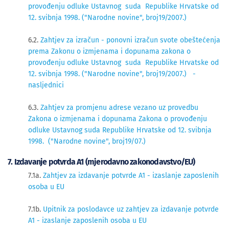
provođenju odluke Ustavnog suda Republike Hrvatske od
12. svibnja 1998. ("Narodne novine", broj19/2007.)
6.2.
Zahtjev za izračun - ponovni izračun svote obeštećenja
prema Zakonu o izmjenama i dopunama zakona o
provođenju odluke Ustavnog suda Republike Hrvatske od
12. svibnja 1998. ("Narodne novine", broj19/2007.) -
nasljednici
6.3.
Zahtjev za promjenu adrese vezano uz provedbu
Zakona o izmjenama i dopunama Zakona o provođenju
odluke Ustavnog suda Republike Hrvatske od 12. svibnja
1998. ("Narodne novine", broj19/07.)
7. Izdavanje potvrda A1 (mjerodavno zakonodavstvo/EU)
7.1a.
Zahtjev za izdavanje potvrde A1 - izaslanje zaposlenih
osoba u EU
7.1b.
Upitnik za poslodavce uz zahtjev za izdavanje potvrde
A1 - izaslanje zaposlenih osoba u EU