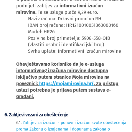
podnijeti zahtjev za
informativni izračun
mirovine.
Ta se usluga plaća 9,29 euro.
Naziv računa: Državni proračun RH
IBAN broj računa: HR1210010051863000160
Model: HR26
Poziv na broj primatelja: 5908-558-OIB
(vlastiti osobni identifikacijski broj)
Svrha uplate: Informativni izračun mirovine
Obavještavamo korisnike da je e-usluga
informativnog izračuna mirovine dostupna
isključivo putem stranice Moja mirovina na
poveznici:
https://mojamirovina.hr/
. Za pristup
usluzi potrebna je prijava putem sustava e-
Građani.
6. Zahtjevi vezani za obeštećenje
6.1.
Zahtjev za izračun - ponovni izračun svote obeštećenja
prema Zakonu o izmjenama i dopunama zakona o