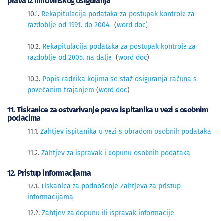
prava iz mirovinskog osiguranja
10.1.
Rekapitulacija podataka za postupak kontrole za
razdoblje od 1991. do 2004.
(
word doc
)
10.2.
Rekapitulacija podataka za postupak kontrole za
razdoblje od 2005. na dalje
(
word doc
)
10.3.
Popis radnika kojima se staž osiguranja računa s
povećanim trajanjem
(
word doc
)
11. Tiskanice za ostvarivanje prava ispitanika u vezi s osobnim
podacima
11.1.
Zahtjev ispitanika u vezi s obradom osobnih podataka
11.2.
Zahtjev za ispravak i dopunu osobnih podataka
12. Pristup informacijama
12.1.
Tiskanica za podnošenje Zahtjeva za pristup
informacijama
12.2.
Zahtjev za dopunu ili ispravak informacije