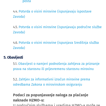
posta
4.4.
Potvrda o visini mirovine (ispunjavaju ispostave
Zavoda)
4.5.
Potvrda o visini mirovine (ispunjavaju područne službe
Zavoda)
4.6.
Potvrda o visini mirovine (ispunjava Središnja služba
Zavoda)
​5. Obavijesti
5.1.
Obavijest o namjeri podnošenja zahtjeva za priznanje
prava na starosnu ili prijevremenu starosnu mirovinu
5.2.
Zahtjev za informativni izračun mirovine prema
odredbama Zakona o mirovinskom osiguranju
Podaci za popunjavanje naloga za plaćanje
naknade HZMO-u:
U područnim službama i uredima HZMO-a može se