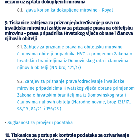
vezano uz isplatu dokupljenih mirovina
8.1.
Izjava korisnika dokupljene mirovine - Royal
9. Tiskanice zahtjeva za priznanje/određivanje prava na
invalidsku mirovinu i zahtjeva za priznanje prava na obiteljsku
mirovinu - prava pripadnika Hrvatskog vijeća obrane i članova
njihovih obitelji
9.1.
Zahtjev za priznanje prava na obiteljsku mirovinu
članovima obitelji pripadnika HVO-a primjenom Zakona o
hrvatskim braniteljima iz Domovinskog rata i članovima
njihovih obitelji (NN broj 121/17)
9.2.
Zahtjev za priznanje prava/određivanje invalidske
mirovine pripadnicima Hrvatskog vijeća obrane primjenom
Zakona o hrvatskim braniteljima iz Domovinskog rata i
članovima njihovih obitelji (Narodne novine, broj: 121/17.,
98/19., 84/21. i 156/23.)
•
Suglasnost za provjeru podataka
10. Tiskanice za postupak kontrole podataka za ostvarivanje