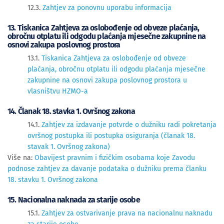
12.3.
Zahtjev za ponovnu uporabu informacija
13. Tiskanica Zahtjeva za oslobođenje od obveze plaćanja,
obročnu otplatu ili odgodu plaćanja mjesečne zakupnine na
osnovi zakupa poslovnog prostora
13.1.
Tiskanica Zahtjeva za oslobođenje od obveze
plaćanja, obročnu otplatu ili odgodu plaćanja mjesečne
zakupnine na osnovi zakupa poslovnog prostora u
vlasništvu HZMO-a
14. Članak 18. stavka 1. Ovršnog zakona
14.1.
Zahtjev za izdavanje potvrde o dužniku radi pokretanja
ovršnog postupka ili postupka osiguranja (članak 18.
stavak 1. Ovršnog zakona)
Više na:
Obavijest pravnim i fizičkim osobama koje Zavodu
podnose zahtjev za davanje podataka o dužniku prema članku
18. stavku 1. Ovršnog zakona
15. Nacionalna naknada za starije osobe
15.1.
Zahtjev za ostvarivanje prava na nacionalnu naknadu