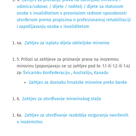
udovica/udovac / dijete / roditelj / dijete sa statusom
osobe s invaliditetom s preostalom radnom sposobnosti
utvrđenom prema propisima o profesionalnoj rehabilitaciji
i zapošljavanju osoba s invaliditetom
4a.
Zahtjev za isplatu dijela obiteljske mirovine
5. Prilozi uz zahtjeve za priznanje prava na inozemnu
mirovinu (popunjavaju se uz zahtjev pod br. 1.1 ili 1.2 ili 1.4)
za:
Švicarsku Konfederaciju
,
Australiju
,
Kanadu
Zahtjev za doznaku hrvatske mirovine preko banke
6.
Zahtjev za utvrđivanje mirovinskog staža
6a.
Zahtjev za utvrđivanje razdoblja osiguranja navršenih
u inozemstvu