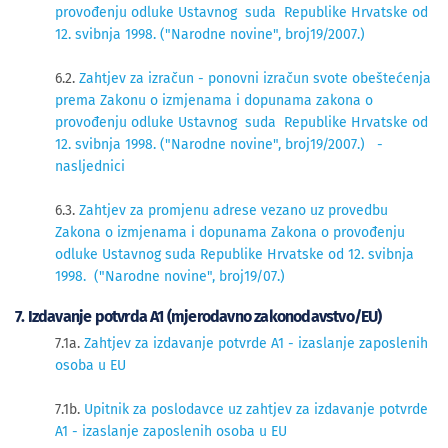
provođenju odluke Ustavnog suda Republike Hrvatske od
12. svibnja 1998. ("Narodne novine", broj19/2007.)
6.2.
Zahtjev za izračun - ponovni izračun svote obeštećenja
prema Zakonu o izmjenama i dopunama zakona o
provođenju odluke Ustavnog suda Republike Hrvatske od
12. svibnja 1998. ("Narodne novine", broj19/2007.) -
nasljednici
6.3.
Zahtjev za promjenu adrese vezano uz provedbu
Zakona o izmjenama i dopunama Zakona o provođenju
odluke Ustavnog suda Republike Hrvatske od 12. svibnja
1998. ("Narodne novine", broj19/07.)
7. Izdavanje potvrda A1 (mjerodavno zakonodavstvo/EU)
7.1a.
Zahtjev za izdavanje potvrde A1 - izaslanje zaposlenih
osoba u EU
7.1b.
Upitnik za poslodavce uz zahtjev za izdavanje potvrde
A1 - izaslanje zaposlenih osoba u EU