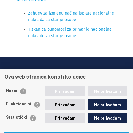
za starije osobe
Zahtjev za izmjenu načina isplate nacionalne
naknada za starije osobe
Tiskanica punomoći za primanje nacionalne
naknade za starije osobe
INFO TELEFONI:
Ova web stranica koristi kolačiće
+385 1 45 95 011
+385 1 45 95 022
Nužni
Prihvaćam
Ne prihvaćam
Postavite pitanje
Funkcionalni
Prihvaćam
Ne prihvaćam
Statistički
Prihvaćam
Ne prihvaćam