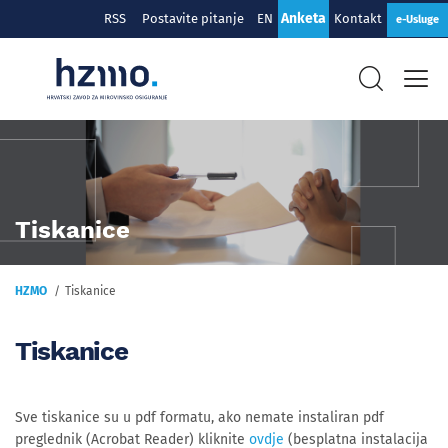
Anketa
RSS
Postavite pitanje
EN
Kontakt
e-Usluge
Tiskanice
HZMO
Tiskanice
Tiskanice
Sve tiskanice su u pdf formatu, ako nemate instaliran pdf
preglednik (Acrobat Reader) kliknite
ovdje
(besplatna instalacija