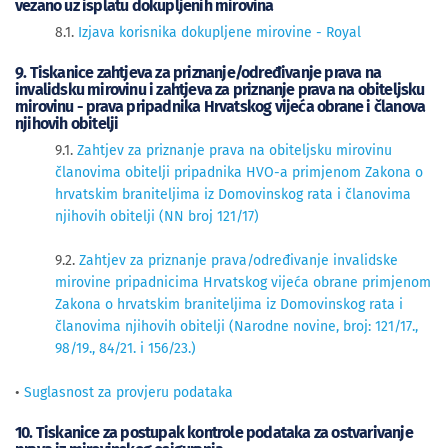
vezano uz isplatu dokupljenih mirovina
8.1.
Izjava korisnika dokupljene mirovine - Royal
9. Tiskanice zahtjeva za priznanje/određivanje prava na
invalidsku mirovinu i zahtjeva za priznanje prava na obiteljsku
mirovinu - prava pripadnika Hrvatskog vijeća obrane i članova
njihovih obitelji
9.1.
Zahtjev za priznanje prava na obiteljsku mirovinu
članovima obitelji pripadnika HVO-a primjenom Zakona o
hrvatskim braniteljima iz Domovinskog rata i članovima
njihovih obitelji (NN broj 121/17)
9.2.
Zahtjev za priznanje prava/određivanje invalidske
mirovine pripadnicima Hrvatskog vijeća obrane primjenom
Zakona o hrvatskim braniteljima iz Domovinskog rata i
članovima njihovih obitelji (Narodne novine, broj: 121/17.,
98/19., 84/21. i 156/23.)
•
Suglasnost za provjeru podataka
10. Tiskanice za postupak kontrole podataka za ostvarivanje