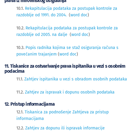
prava iz mirovinskog osiguranja
10.1.
Rekapitulacija podataka za postupak kontrole za
razdoblje od 1991. do 2004.
(
word doc
)
10.2.
Rekapitulacija podataka za postupak kontrole za
razdoblje od 2005. na dalje
(
word doc
)
10.3.
Popis radnika kojima se staž osiguranja računa s
povećanim trajanjem
(
word doc
)
11. Tiskanice za ostvarivanje prava ispitanika u vezi s osobnim
podacima
11.1.
Zahtjev ispitanika u vezi s obradom osobnih podataka
11.2.
Zahtjev za ispravak i dopunu osobnih podataka
12. Pristup informacijama
12.1.
Tiskanica za podnošenje Zahtjeva za pristup
informacijama
12.2.
Zahtjev za dopunu ili ispravak informacije