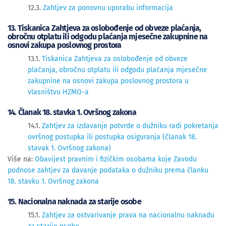
12.3.
Zahtjev za ponovnu uporabu informacija
13. Tiskanica Zahtjeva za oslobođenje od obveze plaćanja,
obročnu otplatu ili odgodu plaćanja mjesečne zakupnine na
osnovi zakupa poslovnog prostora
13.1.
Tiskanica Zahtjeva za oslobođenje od obveze
plaćanja, obročnu otplatu ili odgodu plaćanja mjesečne
zakupnine na osnovi zakupa poslovnog prostora u
vlasništvu HZMO-a
14. Članak 18. stavka 1. Ovršnog zakona
14.1.
Zahtjev za izdavanje potvrde o dužniku radi pokretanja
ovršnog postupka ili postupka osiguranja (članak 18.
stavak 1. Ovršnog zakona)
Više na:
Obavijest pravnim i fizičkim osobama koje Zavodu
podnose zahtjev za davanje podataka o dužniku prema članku
18. stavku 1. Ovršnog zakona
15. Nacionalna naknada za starije osobe
15.1.
Zahtjev za ostvarivanje prava na nacionalnu naknadu