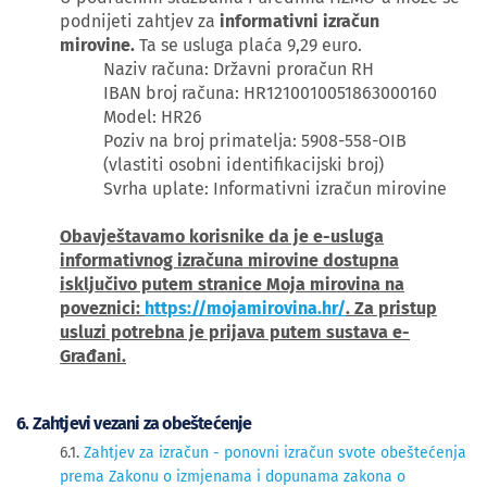
podnijeti zahtjev za
informativni izračun
mirovine.
Ta se usluga plaća 9,29 euro.
Naziv računa: Državni proračun RH
IBAN broj računa: HR1210010051863000160
Model: HR26
Poziv na broj primatelja: 5908-558-OIB
(vlastiti osobni identifikacijski broj)
Svrha uplate: Informativni izračun mirovine
Obavještavamo korisnike da je e-usluga
informativnog izračuna mirovine dostupna
isključivo putem stranice Moja mirovina na
poveznici:
https://mojamirovina.hr/
. Za pristup
usluzi potrebna je prijava putem sustava e-
Građani.
6. Zahtjevi vezani za obeštećenje
6.1.
Zahtjev za izračun - ponovni izračun svote obeštećenja
prema Zakonu o izmjenama i dopunama zakona o