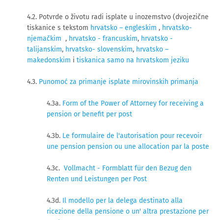
4.2. Potvrde o životu radi isplate u inozemstvo (dvojezične
tiskanice s tekstom
hrvatsko – engleskim
,
hrvatsko-
njemačkim
,
hrvatsko - francuskim
,
hrvatsko -
talijanskim
,
hrvatsko- slovenskim
,
hrvatsko –
makedonskim
i
tiskanica samo na hrvatskom jeziku
4.3.
Punomoć za primanje isplate mirovinskih primanja
4.3a.
Form of the Power of Attorney for receiving a
pension or benefit per post
4.3b.
Le formulaire de l'autorisation pour recevoir
une pension pension ou une allocation par la poste
4.3c.
Vollmacht - Formblatt für den Bezug den
Renten und Leistungen per Post
4.3d.
Il modello per la delega destinato alla
ricezione della pensione o un' altra prestazione per