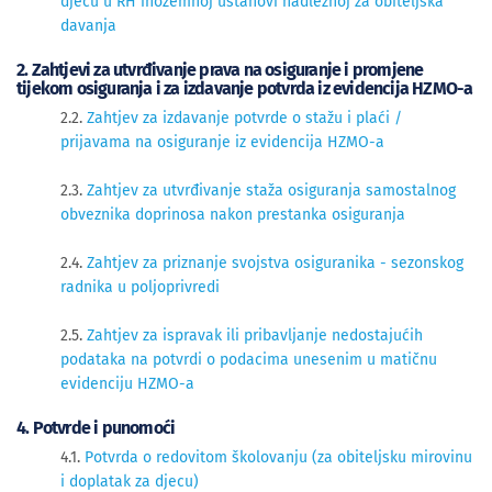
djecu u RH inozemnoj ustanovi nadležnoj za obiteljska
davanja
2. Zahtjevi za utvrđivanje prava na osiguranje i promjene
tijekom osiguranja i za izdavanje potvrda iz evidencija HZMO-a
2​​.2.
Zahtjev za izdavanje potvrde o stažu i plaći /
prijavama na osiguranje iz evidencija HZMO-a
2.3.
Zahtjev za utvrđivanje staža osiguranja samostalnog
obveznika doprinosa nakon prestanka osiguranja
2.4.
Zahtjev za priznanje svojstva osiguranika - sezonskog
radnika u poljoprivredi
2.5. 
Zahtjev za ispravak ili pribavljanje nedostajućih
podataka na potvrdi o podacima unesenim u matičnu
evidenciju HZMO-a
4. Potvrde i punomoći
4.1.
Potvrda o redovitom školovanju (za obiteljsku mirovinu
i doplatak za djecu)