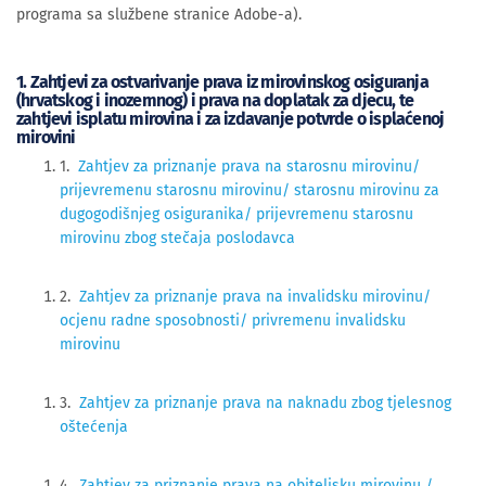
programa sa službene stranice Adobe-a).
1. Zahtjevi za ostvarivanje prava iz mirovinskog osiguranja
(hrvatskog i inozemnog) i prava na doplatak za djecu, te
zahtjevi isplatu mirovina i za izdavanje potvrde o isplaćenoj
mirovini
1.
Zahtjev za priznanje prava na starosnu mirovinu/
prijevremenu starosnu mirovinu/ starosnu mirovinu za
dugogodišnjeg osiguranika/ prijevremenu starosnu
mirovinu zbog stečaja poslodavca
2.
Zahtjev za priznanje prava na invalidsku mirovinu/
ocjenu radne sposobnosti/ privremenu invalidsku
mirovinu
3.
Zahtjev za priznanje prava na naknadu zbog tjelesnog
oštećenja
4.
Zahtjev za priznanje prava na obiteljsku mirovinu /