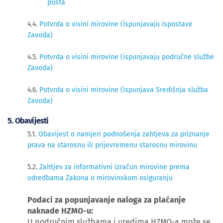
posta
4.4.
Potvrda o visini mirovine (ispunjavaju ispostave
Zavoda)
4.5.
Potvrda o visini mirovine (ispunjavaju područne službe
Zavoda)
4.6.
Potvrda o visini mirovine (ispunjava Središnja služba
Zavoda)
​5. Obavijesti
5.1.
Obavijest o namjeri podnošenja zahtjeva za priznanje
prava na starosnu ili prijevremenu starosnu mirovinu
5.2.
Zahtjev za informativni izračun mirovine prema
odredbama Zakona o mirovinskom osiguranju
Podaci za popunjavanje naloga za plaćanje
naknade HZMO-u:
U područnim službama i uredima HZMO-a može se