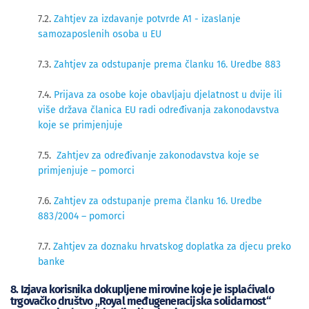
7.2.
Zahtjev za izdavanje potvrde A1 - izaslanje
samozaposlenih osoba u EU
7.3.
Zahtjev za odstupanje prema članku 16. Uredbe 883
7.4.
Prijava za osobe koje obavljaju djelatnost u dvije ili
više država članica EU radi određivanja zakonodavstva
koje se primjenjuje
7.5.
Zahtjev za određivanje zakonodavstva koje se
primjenjuje – pomorc
i
7.6.
Zahtjev za odstupanje prema članku 16. Uredbe
883/2004 – pomorci
7.7.
Zahtjev za doznaku hrvatskog doplatka za djecu preko
banke
8. Izjava korisnika dokupljene mirovine koje je isplaćivalo
trgovačko društvo „Royal međugeneracijska solidarnost“