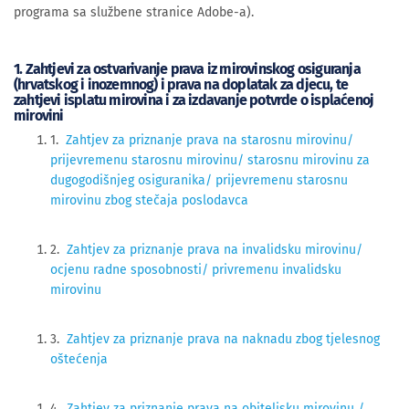
programa sa službene stranice Adobe-a).
1. Zahtjevi za ostvarivanje prava iz mirovinskog osiguranja
(hrvatskog i inozemnog) i prava na doplatak za djecu, te
zahtjevi isplatu mirovina i za izdavanje potvrde o isplaćenoj
mirovini
1.
Zahtjev za priznanje prava na starosnu mirovinu/
prijevremenu starosnu mirovinu/ starosnu mirovinu za
dugogodišnjeg osiguranika/ prijevremenu starosnu
mirovinu zbog stečaja poslodavca
2.
Zahtjev za priznanje prava na invalidsku mirovinu/
ocjenu radne sposobnosti/ privremenu invalidsku
mirovinu
3.
Zahtjev za priznanje prava na naknadu zbog tjelesnog
oštećenja
4.
Zahtjev za priznanje prava na obiteljsku mirovinu /