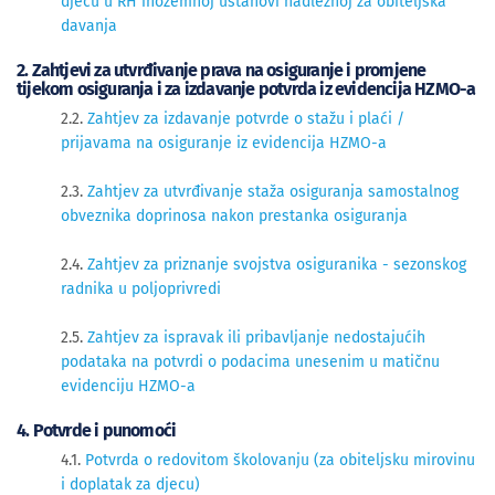
djecu u RH inozemnoj ustanovi nadležnoj za obiteljska
davanja
2. Zahtjevi za utvrđivanje prava na osiguranje i promjene
tijekom osiguranja i za izdavanje potvrda iz evidencija HZMO-a
2​​.2.
Zahtjev za izdavanje potvrde o stažu i plaći /
prijavama na osiguranje iz evidencija HZMO-a
2.3.
Zahtjev za utvrđivanje staža osiguranja samostalnog
obveznika doprinosa nakon prestanka osiguranja
2.4.
Zahtjev za priznanje svojstva osiguranika - sezonskog
radnika u poljoprivredi
2.5. 
Zahtjev za ispravak ili pribavljanje nedostajućih
podataka na potvrdi o podacima unesenim u matičnu
evidenciju HZMO-a
4. Potvrde i punomoći
4.1.
Potvrda o redovitom školovanju (za obiteljsku mirovinu
i doplatak za djecu)