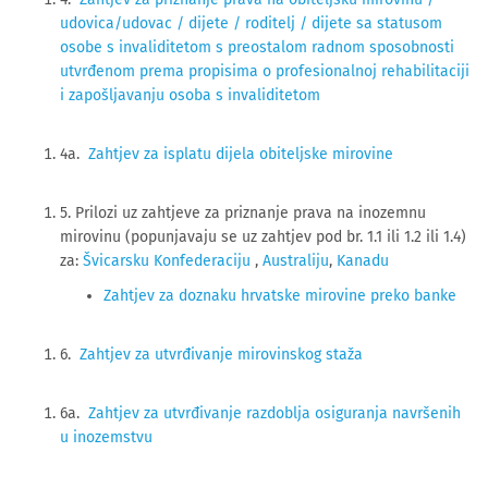
udovica/udovac / dijete / roditelj / dijete sa statusom
osobe s invaliditetom s preostalom radnom sposobnosti
utvrđenom prema propisima o profesionalnoj rehabilitaciji
i zapošljavanju osoba s invaliditetom
4a.
Zahtjev za isplatu dijela obiteljske mirovine
5. Prilozi uz zahtjeve za priznanje prava na inozemnu
mirovinu (popunjavaju se uz zahtjev pod br. 1.1 ili 1.2 ili 1.4)
za:
Švicarsku Konfederaciju
,
Australiju
,
Kanadu
Zahtjev za doznaku hrvatske mirovine preko banke
6.
Zahtjev za utvrđivanje mirovinskog staža
6a.
Zahtjev za utvrđivanje razdoblja osiguranja navršenih
u inozemstvu