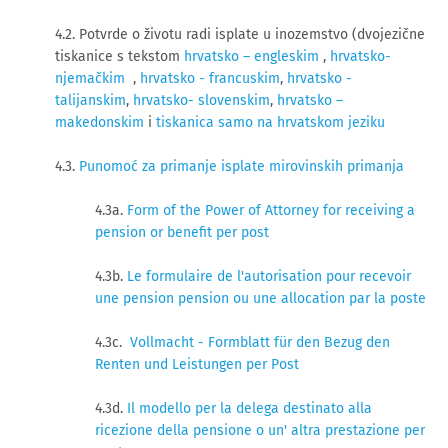
4.2. Potvrde o životu radi isplate u inozemstvo (dvojezične
tiskanice s tekstom
hrvatsko – engleskim
,
hrvatsko-
njemačkim
,
hrvatsko - francuskim
,
hrvatsko -
talijanskim
,
hrvatsko- slovenskim
,
hrvatsko –
makedonskim
i
tiskanica samo na hrvatskom jeziku
4.3.
Punomoć za primanje isplate mirovinskih primanja
4.3a.
Form of the Power of Attorney for receiving a
pension or benefit per post
4.3b.
Le formulaire de l'autorisation pour recevoir
une pension pension ou une allocation par la poste
4.3c.
Vollmacht - Formblatt für den Bezug den
Renten und Leistungen per Post
4.3d.
Il modello per la delega destinato alla
ricezione della pensione o un' altra prestazione per