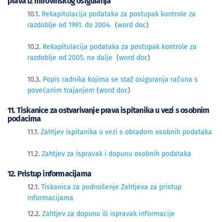
prava iz mirovinskog osiguranja
10.1.
Rekapitulacija podataka za postupak kontrole za
razdoblje od 1991. do 2004.
(
word doc
)
10.2.
Rekapitulacija podataka za postupak kontrole za
razdoblje od 2005. na dalje
(
word doc
)
10.3.
Popis radnika kojima se staž osiguranja računa s
povećanim trajanjem
(
word doc
)
11. Tiskanice za ostvarivanje prava ispitanika u vezi s osobnim
podacima
11.1.
Zahtjev ispitanika u vezi s obradom osobnih podataka
11.2.
Zahtjev za ispravak i dopunu osobnih podataka
12. Pristup informacijama
12.1.
Tiskanica za podnošenje Zahtjeva za pristup
informacijama
12.2.
Zahtjev za dopunu ili ispravak informacije