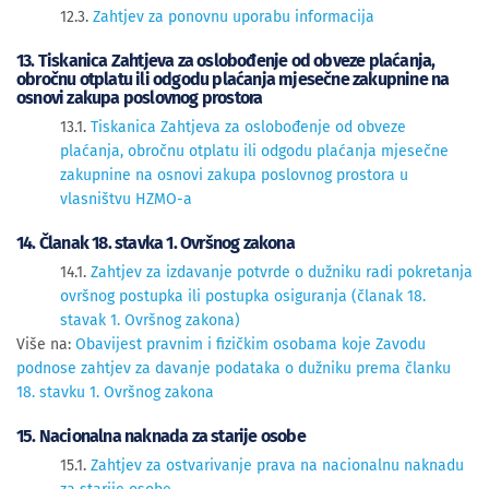
12.3.
Zahtjev za ponovnu uporabu informacija
13. Tiskanica Zahtjeva za oslobođenje od obveze plaćanja,
obročnu otplatu ili odgodu plaćanja mjesečne zakupnine na
osnovi zakupa poslovnog prostora
13.1.
Tiskanica Zahtjeva za oslobođenje od obveze
plaćanja, obročnu otplatu ili odgodu plaćanja mjesečne
zakupnine na osnovi zakupa poslovnog prostora u
vlasništvu HZMO-a
14. Članak 18. stavka 1. Ovršnog zakona
14.1.
Zahtjev za izdavanje potvrde o dužniku radi pokretanja
ovršnog postupka ili postupka osiguranja (članak 18.
stavak 1. Ovršnog zakona)
Više na:
Obavijest pravnim i fizičkim osobama koje Zavodu
podnose zahtjev za davanje podataka o dužniku prema članku
18. stavku 1. Ovršnog zakona
15. Nacionalna naknada za starije osobe
15.1.
Zahtjev za ostvarivanje prava na nacionalnu naknadu