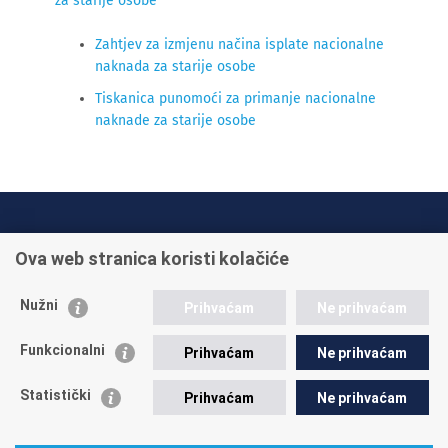
za starije osobe
Zahtjev za izmjenu načina isplate nacionalne
naknada za starije osobe
Tiskanica punomoći za primanje nacionalne
naknade za starije osobe
INFO TELEFONI:
Ova web stranica koristi kolačiće
+385 1 45 95 011
+385 1 45 95 022
Nužni
Prihvaćam
Ne prihvaćam
Postavite pitanje
Funkcionalni
Prihvaćam
Ne prihvaćam
Statistički
Prihvaćam
Ne prihvaćam