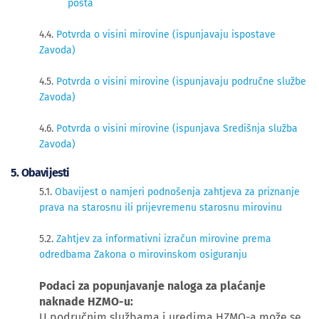
posta
4.4.
Potvrda o visini mirovine (ispunjavaju ispostave
Zavoda)
4.5.
Potvrda o visini mirovine (ispunjavaju područne službe
Zavoda)
4.6.
Potvrda o visini mirovine (ispunjava Središnja služba
Zavoda)
​5. Obavijesti
5.1.
Obavijest o namjeri podnošenja zahtjeva za priznanje
prava na starosnu ili prijevremenu starosnu mirovinu
5.2.
Zahtjev za informativni izračun mirovine prema
odredbama Zakona o mirovinskom osiguranju
Podaci za popunjavanje naloga za plaćanje
naknade HZMO-u:
U područnim službama i uredima HZMO-a može se