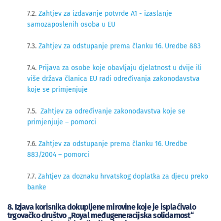
7.2.
Zahtjev za izdavanje potvrde A1 - izaslanje
samozaposlenih osoba u EU
7.3.
Zahtjev za odstupanje prema članku 16. Uredbe 883
7.4.
Prijava za osobe koje obavljaju djelatnost u dvije ili
više država članica EU radi određivanja zakonodavstva
koje se primjenjuje
7.5.
Zahtjev za određivanje zakonodavstva koje se
primjenjuje – pomorc
i
7.6.
Zahtjev za odstupanje prema članku 16. Uredbe
883/2004 – pomorci
7.7.
Zahtjev za doznaku hrvatskog doplatka za djecu preko
banke
8. Izjava korisnika dokupljene mirovine koje je isplaćivalo
trgovačko društvo „Royal međugeneracijska solidarnost“