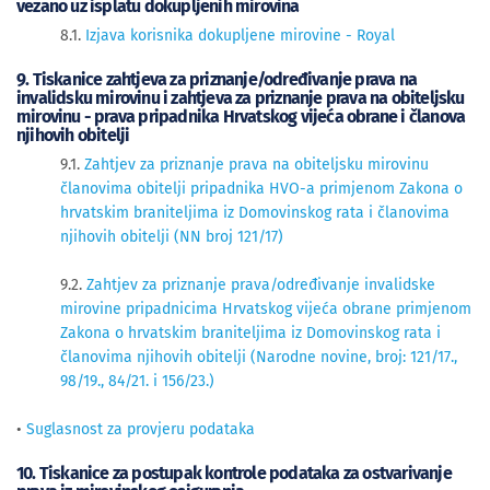
vezano uz isplatu dokupljenih mirovina
8.1.
Izjava korisnika dokupljene mirovine - Royal
9. Tiskanice zahtjeva za priznanje/određivanje prava na
invalidsku mirovinu i zahtjeva za priznanje prava na obiteljsku
mirovinu - prava pripadnika Hrvatskog vijeća obrane i članova
njihovih obitelji
9.1.
Zahtjev za priznanje prava na obiteljsku mirovinu
članovima obitelji pripadnika HVO-a primjenom Zakona o
hrvatskim braniteljima iz Domovinskog rata i članovima
njihovih obitelji (NN broj 121/17)
9.2.
Zahtjev za priznanje prava/određivanje invalidske
mirovine pripadnicima Hrvatskog vijeća obrane primjenom
Zakona o hrvatskim braniteljima iz Domovinskog rata i
članovima njihovih obitelji (Narodne novine, broj: 121/17.,
98/19., 84/21. i 156/23.)
•
Suglasnost za provjeru podataka
10. Tiskanice za postupak kontrole podataka za ostvarivanje