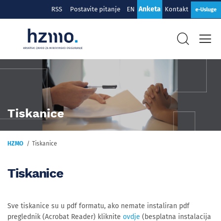
Anketa
RSS
Postavite pitanje
EN
Kontakt
e-Usluge
Tiskanice
HZMO
Tiskanice
Tiskanice
Sve tiskanice su u pdf formatu, ako nemate instaliran pdf
preglednik (Acrobat Reader) kliknite
ovdje
(besplatna instalacija