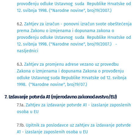
provođenju odluke Ustavnog suda Republike Hrvatske od
12. svibnja 1998. ("Narodne novine", broj19/2007.)
6.2.
Zahtjev za izračun - ponovni izračun svote obeštećenja
prema Zakonu o izmjenama i dopunama zakona o
provođenju odluke Ustavnog suda Republike Hrvatske od
12. svibnja 1998. ("Narodne novine", broj19/2007.) -
nasljednici
6.3.
Zahtjev za promjenu adrese vezano uz provedbu
Zakona o izmjenama i dopunama Zakona o provođenju
odluke Ustavnog suda Republike Hrvatske od 12. svibnja
1998. ("Narodne novine", broj19/07.)
7. Izdavanje potvrda A1 (mjerodavno zakonodavstvo/EU)
7.1a.
Zahtjev za izdavanje potvrde A1 - izaslanje zaposlenih
osoba u EU
7.1b.
Upitnik za poslodavce uz zahtjev za izdavanje potvrde
A1 - izaslanje zaposlenih osoba u EU