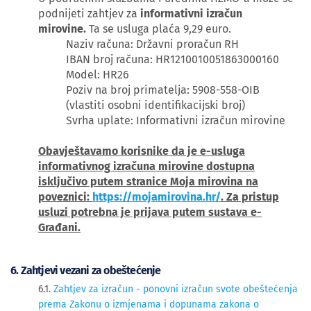
podnijeti zahtjev za
informativni izračun
mirovine.
Ta se usluga plaća 9,29 euro.
Naziv računa: Državni proračun RH
IBAN broj računa: HR1210010051863000160
Model: HR26
Poziv na broj primatelja: 5908-558-OIB
(vlastiti osobni identifikacijski broj)
Svrha uplate: Informativni izračun mirovine
Obavještavamo korisnike da je e-usluga
informativnog izračuna mirovine dostupna
isključivo putem stranice Moja mirovina na
poveznici:
https://mojamirovina.hr/
. Za pristup
usluzi potrebna je prijava putem sustava e-
Građani.
6. Zahtjevi vezani za obeštećenje
6.1.
Zahtjev za izračun - ponovni izračun svote obeštećenja
prema Zakonu o izmjenama i dopunama zakona o