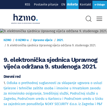
Anketa
RSS
Postavite pitanje
EN
Kontakt
e-Usluge
O HZMO-u
HZMO
O HZMO-u
Upravno vijeće
2021.
9. elektronička sjednica Upravnog vijeća održana 9. studenoga 2021.
9. elektronička sjednica Upravnog
vijeća održana 9. studenoga 2021.
Dnevni red
1.
Odluka o prethodnoj suglasnosti za sklapanje ugovora o usluzi
tjelesne i tehničke zaštite osoba i imovine u Hrvatskom zavodu
za mirovinsko osiguranje, Središnjoj službi, Područnoj službi u
Zagrebu, Područnom uredu u Karlovcu i Područnom uredu u Sisku
sa zajednicom ponuditelja NOKY SECURITY d.o.o. iz Zagreba i P&F