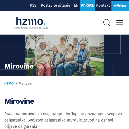
Anketa
RSS
Postavite pitanje
EN
Kontakt
e-Usluge
Mirovine
HZMO
Mirovine
Mirovine
Pravo na mirovinsko osiguranje utvrđuje se priznanjem svojstva
osiguranika. Svojstvo osiguranika utvrđuje Zavod na osnovi
prijave osiguranja.