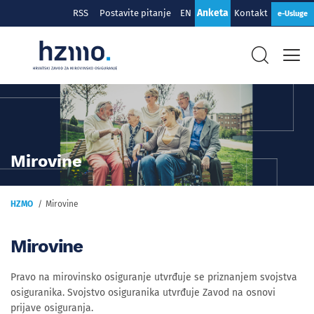
Anketa
RSS
Postavite pitanje
EN
Kontakt
e-Usluge
Mirovine
HZMO
Mirovine
Mirovine
Pravo na mirovinsko osiguranje utvrđuje se priznanjem svojstva
osiguranika. Svojstvo osiguranika utvrđuje Zavod na osnovi
prijave osiguranja.