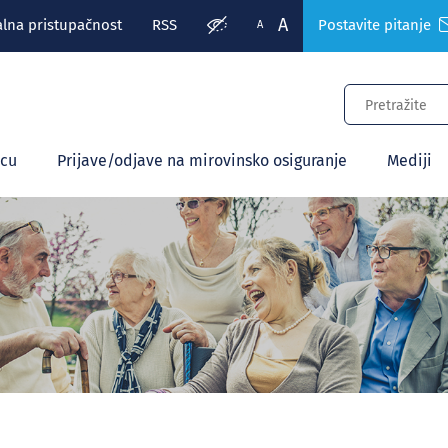
A
alna pristupačnost
RSS
Postavite pitanje
A
ecu
Prijave/odjave na mirovinsko osiguranje
Mediji