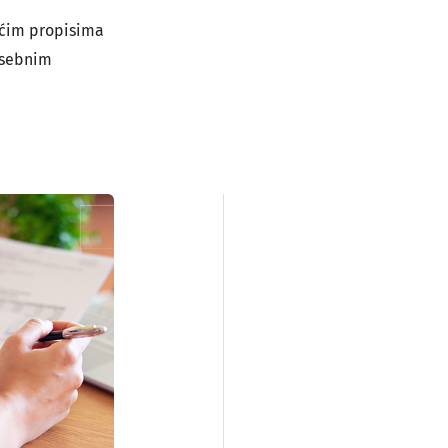
pćim propisima
osebnim