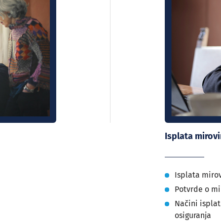
Isplata mirov
Isplata miro
Potvrde o mi
Načini ispla
osiguranja