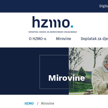
Digit
Glavni
O HZMO-u
Mirovine
Doplatak za dj
izbornik
Mirovine
HZMO
Mirovine