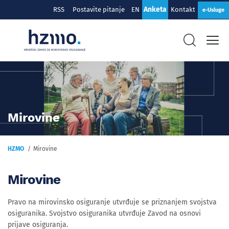
Anketa
RSS
Postavite pitanje
EN
Kontakt
e-Usluge
Mirovine
HZMO
Mirovine
Mirovine
Pravo na mirovinsko osiguranje utvrđuje se priznanjem svojstva
osiguranika. Svojstvo osiguranika utvrđuje Zavod na osnovi
prijave osiguranja.