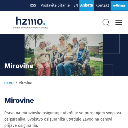
Anketa
RSS
Postavite pitanje
EN
Kontakt
e-Usluge
Mirovine
HZMO
Mirovine
Mirovine
Pravo na mirovinsko osiguranje utvrđuje se priznanjem svojstva
osiguranika. Svojstvo osiguranika utvrđuje Zavod na osnovi
prijave osiguranja.