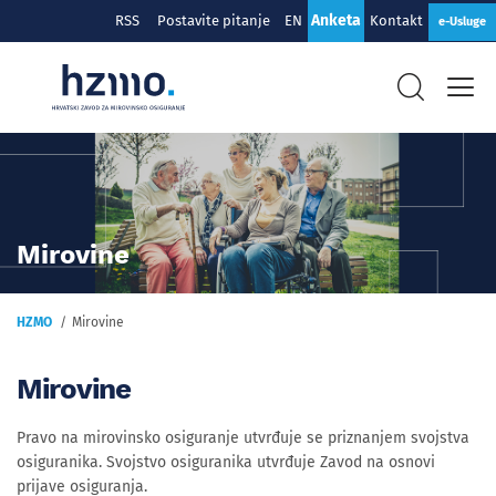
Anketa
RSS
Postavite pitanje
EN
Kontakt
e-Usluge
Mirovine
HZMO
Mirovine
Mirovine
Pravo na mirovinsko osiguranje utvrđuje se priznanjem svojstva
osiguranika. Svojstvo osiguranika utvrđuje Zavod na osnovi
prijave osiguranja.