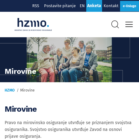
Anketa
RSS
Postavite pitanje
EN
Kontakt
e-Usluge
Mirovine
HZMO
Mirovine
Mirovine
Pravo na mirovinsko osiguranje utvrđuje se priznanjem svojstva
osiguranika. Svojstvo osiguranika utvrđuje Zavod na osnovi
prijave osiguranja.