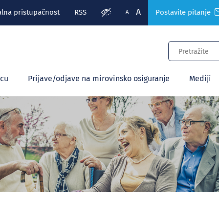
A
alna pristupačnost
RSS
Postavite pitanje
A
ecu
Prijave/odjave na mirovinsko osiguranje
Mediji