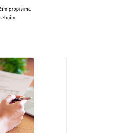
pćim propisima
osebnim