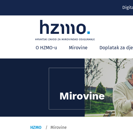
Digit
Glavni
O HZMO-u
Mirovine
Doplatak za dj
izbornik
Mirovine
HZMO
Mirovine