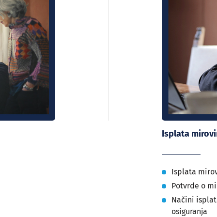
Isplata mirov
Isplata miro
Potvrde o mi
Načini ispla
osiguranja