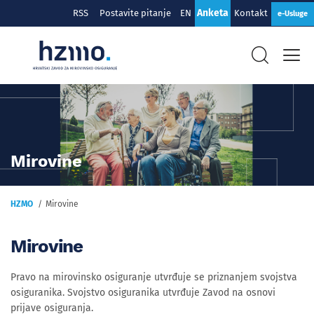
Anketa
RSS
Postavite pitanje
EN
Kontakt
e-Usluge
Mirovine
HZMO
Mirovine
Mirovine
Pravo na mirovinsko osiguranje utvrđuje se priznanjem svojstva
osiguranika. Svojstvo osiguranika utvrđuje Zavod na osnovi
prijave osiguranja.