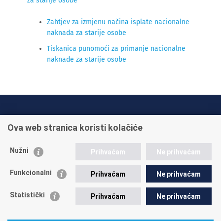
za starije osobe
Zahtjev za izmjenu načina isplate nacionalne
naknada za starije osobe
Tiskanica punomoći za primanje nacionalne
naknade za starije osobe
INFO TELEFONI:
Ova web stranica koristi kolačiće
+385 1 45 95 011
+385 1 45 95 022
Nužni
Prihvaćam
Ne prihvaćam
Postavite pitanje
Funkcionalni
Prihvaćam
Ne prihvaćam
Statistički
Prihvaćam
Ne prihvaćam