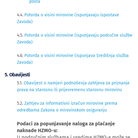
posta
4.4.
Potvrda o visini mirovine (ispunjavaju ispostave
Zavoda)
4.5.
Potvrda o visini mirovine (ispunjavaju područne službe
Zavoda)
4.6.
Potvrda o visini mirovine (ispunjava Središnja služba
Zavoda)
​5. Obavijesti
5.1.
Obavijest o namjeri podnošenja zahtjeva za priznanje
prava na starosnu ili prijevremenu starosnu mirovinu
5.2.
Zahtjev za informativni izračun mirovine prema
odredbama Zakona o mirovinskom osiguranju
Podaci za popunjavanje naloga za plaćanje
naknade HZMO-u:
U područnim službama i uredima HZMO-a može se