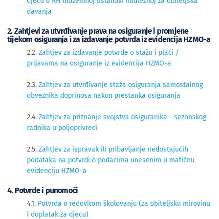
djecu u RH inozemnoj ustanovi nadležnoj za obiteljska
davanja
2. Zahtjevi za utvrđivanje prava na osiguranje i promjene
tijekom osiguranja i za izdavanje potvrda iz evidencija HZMO-a
2​​.2.
Zahtjev za izdavanje potvrde o stažu i plaći /
prijavama na osiguranje iz evidencija HZMO-a
2.3.
Zahtjev za utvrđivanje staža osiguranja samostalnog
obveznika doprinosa nakon prestanka osiguranja
2.4.
Zahtjev za priznanje svojstva osiguranika - sezonskog
radnika u poljoprivredi
2.5. 
Zahtjev za ispravak ili pribavljanje nedostajućih
podataka na potvrdi o podacima unesenim u matičnu
evidenciju HZMO-a
4. Potvrde i punomoći
4.1.
Potvrda o redovitom školovanju (za obiteljsku mirovinu
i doplatak za djecu)