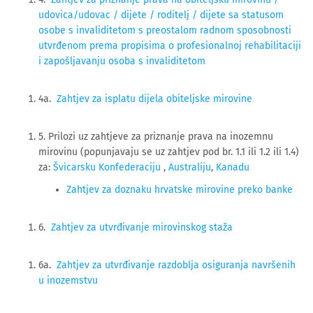
udovica/udovac / dijete / roditelj / dijete sa statusom
osobe s invaliditetom s preostalom radnom sposobnosti
utvrđenom prema propisima o profesionalnoj rehabilitaciji
i zapošljavanju osoba s invaliditetom
4a.
Zahtjev za isplatu dijela obiteljske mirovine
5. Prilozi uz zahtjeve za priznanje prava na inozemnu
mirovinu (popunjavaju se uz zahtjev pod br. 1.1 ili 1.2 ili 1.4)
za:
Švicarsku Konfederaciju
,
Australiju
,
Kanadu
Zahtjev za doznaku hrvatske mirovine preko banke
6.
Zahtjev za utvrđivanje mirovinskog staža
6a.
Zahtjev za utvrđivanje razdoblja osiguranja navršenih
u inozemstvu