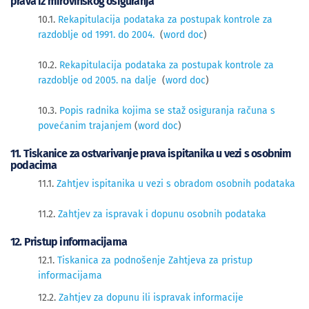
prava iz mirovinskog osiguranja
10.1.
Rekapitulacija podataka za postupak kontrole za
razdoblje od 1991. do 2004.
(
word doc
)
10.2.
Rekapitulacija podataka za postupak kontrole za
razdoblje od 2005. na dalje
(
word doc
)
10.3.
Popis radnika kojima se staž osiguranja računa s
povećanim trajanjem
(
word doc
)
11. Tiskanice za ostvarivanje prava ispitanika u vezi s osobnim
podacima
11.1.
Zahtjev ispitanika u vezi s obradom osobnih podataka
11.2.
Zahtjev za ispravak i dopunu osobnih podataka
12. Pristup informacijama
12.1.
Tiskanica za podnošenje Zahtjeva za pristup
informacijama
12.2.
Zahtjev za dopunu ili ispravak informacije