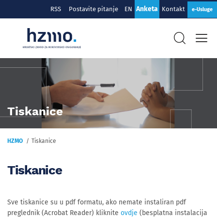
Anketa
RSS
Postavite pitanje
EN
Kontakt
e-Usluge
Tiskanice
HZMO
Tiskanice
Tiskanice
Sve tiskanice su u pdf formatu, ako nemate instaliran pdf
preglednik (Acrobat Reader) kliknite
ovdje
(besplatna instalacija