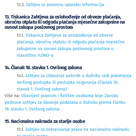
12.3.
Zahtjev za ponovnu uporabu informacija
13. Tiskanica Zahtjeva za oslobođenje od obveze plaćanja,
obročnu otplatu ili odgodu plaćanja mjesečne zakupnine na
osnovi zakupa poslovnog prostora
13.1.
Tiskanica Zahtjeva za oslobođenje od obveze
plaćanja, obročnu otplatu ili odgodu plaćanja mjesečne
zakupnine na osnovi zakupa poslovnog prostora u
vlasništvu HZMO-a
14. Članak 18. stavka 1. Ovršnog zakona
14.1.
Zahtjev za izdavanje potvrde o dužniku radi pokretanja
ovršnog postupka ili postupka osiguranja (članak 18.
stavak 1. Ovršnog zakona)
Više na:
Obavijest pravnim i fizičkim osobama koje Zavodu
podnose zahtjev za davanje podataka o dužniku prema članku
18. stavku 1. Ovršnog zakona
15. Nacionalna naknada za starije osobe
15.1.
Zahtjev za ostvarivanje prava na nacionalnu naknadu