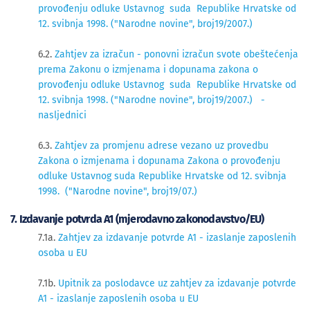
provođenju odluke Ustavnog suda Republike Hrvatske od
12. svibnja 1998. ("Narodne novine", broj19/2007.)
6.2.
Zahtjev za izračun - ponovni izračun svote obeštećenja
prema Zakonu o izmjenama i dopunama zakona o
provođenju odluke Ustavnog suda Republike Hrvatske od
12. svibnja 1998. ("Narodne novine", broj19/2007.) -
nasljednici
6.3.
Zahtjev za promjenu adrese vezano uz provedbu
Zakona o izmjenama i dopunama Zakona o provođenju
odluke Ustavnog suda Republike Hrvatske od 12. svibnja
1998. ("Narodne novine", broj19/07.)
7. Izdavanje potvrda A1 (mjerodavno zakonodavstvo/EU)
7.1a.
Zahtjev za izdavanje potvrde A1 - izaslanje zaposlenih
osoba u EU
7.1b.
Upitnik za poslodavce uz zahtjev za izdavanje potvrde
A1 - izaslanje zaposlenih osoba u EU