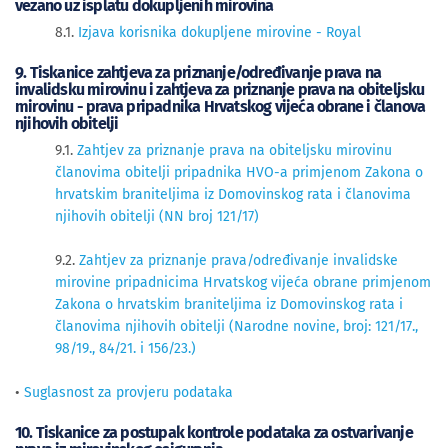
vezano uz isplatu dokupljenih mirovina
8.1.
Izjava korisnika dokupljene mirovine - Royal
9. Tiskanice zahtjeva za priznanje/određivanje prava na
invalidsku mirovinu i zahtjeva za priznanje prava na obiteljsku
mirovinu - prava pripadnika Hrvatskog vijeća obrane i članova
njihovih obitelji
9.1.
Zahtjev za priznanje prava na obiteljsku mirovinu
članovima obitelji pripadnika HVO-a primjenom Zakona o
hrvatskim braniteljima iz Domovinskog rata i članovima
njihovih obitelji (NN broj 121/17)
9.2.
Zahtjev za priznanje prava/određivanje invalidske
mirovine pripadnicima Hrvatskog vijeća obrane primjenom
Zakona o hrvatskim braniteljima iz Domovinskog rata i
članovima njihovih obitelji (Narodne novine, broj: 121/17.,
98/19., 84/21. i 156/23.)
•
Suglasnost za provjeru podataka
10. Tiskanice za postupak kontrole podataka za ostvarivanje