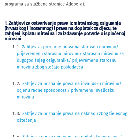
programa sa službene stranice Adobe-a).
1. Zahtjevi za ostvarivanje prava iz mirovinskog osiguranja
(hrvatskog i inozemnog) i prava na doplatak za djecu, te
zahtjevi isplatu mirovina i za izdavanje potvrde o isplaćenoj
mirovini
1.
Zahtjev za priznanje prava na starosnu mirovinu/
prijevremenu starosnu mirovinu/ starosnu mirovinu za
dugogodišnjeg osiguranika/ prijevremenu starosnu
mirovinu zbog stečaja poslodavca
2.
Zahtjev za priznanje prava na invalidsku mirovinu/
ocjenu radne sposobnosti/ privremenu invalidsku
mirovinu
3.
Zahtjev za priznanje prava na naknadu zbog tjelesnog
oštećenja
4.
Zahtjev za priznanje prava na obiteljsku mirovinu /