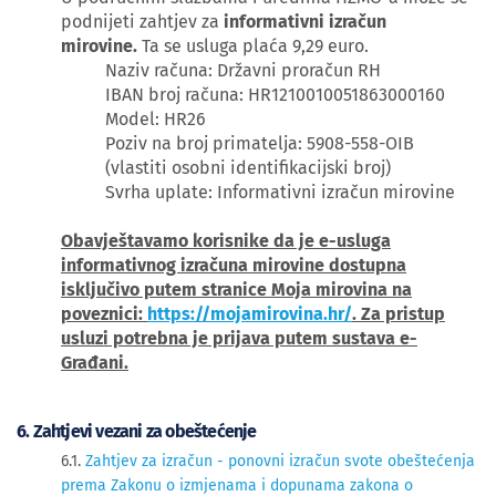
podnijeti zahtjev za
informativni izračun
mirovine.
Ta se usluga plaća 9,29 euro.
Naziv računa: Državni proračun RH
IBAN broj računa: HR1210010051863000160
Model: HR26
Poziv na broj primatelja: 5908-558-OIB
(vlastiti osobni identifikacijski broj)
Svrha uplate: Informativni izračun mirovine
Obavještavamo korisnike da je e-usluga
informativnog izračuna mirovine dostupna
isključivo putem stranice Moja mirovina na
poveznici:
https://mojamirovina.hr/
. Za pristup
usluzi potrebna je prijava putem sustava e-
Građani.
6. Zahtjevi vezani za obeštećenje
6.1.
Zahtjev za izračun - ponovni izračun svote obeštećenja
prema Zakonu o izmjenama i dopunama zakona o