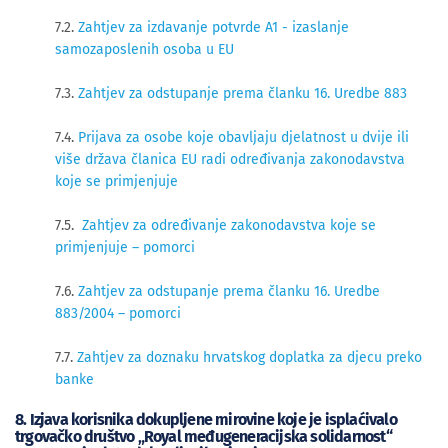
7.2.
Zahtjev za izdavanje potvrde A1 - izaslanje
samozaposlenih osoba u EU
7.3.
Zahtjev za odstupanje prema članku 16. Uredbe 883
7.4.
Prijava za osobe koje obavljaju djelatnost u dvije ili
više država članica EU radi određivanja zakonodavstva
koje se primjenjuje
7.5.
Zahtjev za određivanje zakonodavstva koje se
primjenjuje – pomorc
i
7.6.
Zahtjev za odstupanje prema članku 16. Uredbe
883/2004 – pomorci
7.7.
Zahtjev za doznaku hrvatskog doplatka za djecu preko
banke
8. Izjava korisnika dokupljene mirovine koje je isplaćivalo
trgovačko društvo „Royal međugeneracijska solidarnost“