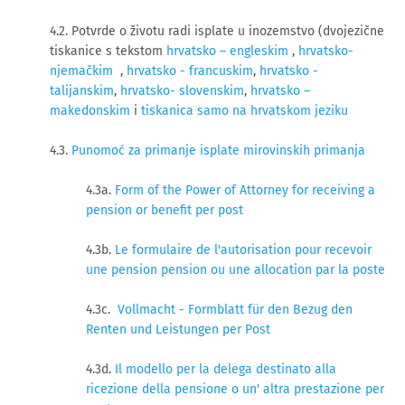
4.2. Potvrde o životu radi isplate u inozemstvo (dvojezične
tiskanice s tekstom
hrvatsko – engleskim
,
hrvatsko-
njemačkim
,
hrvatsko - francuskim
,
hrvatsko -
talijanskim
,
hrvatsko- slovenskim
,
hrvatsko –
makedonskim
i
tiskanica samo na hrvatskom jeziku
4.3.
Punomoć za primanje isplate mirovinskih primanja
4.3a.
Form of the Power of Attorney for receiving a
pension or benefit per post
4.3b.
Le formulaire de l'autorisation pour recevoir
une pension pension ou une allocation par la poste
4.3c.
Vollmacht - Formblatt für den Bezug den
Renten und Leistungen per Post
4.3d.
Il modello per la delega destinato alla
ricezione della pensione o un' altra prestazione per