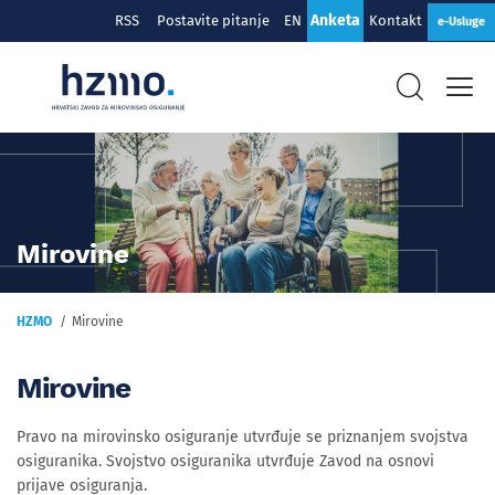
Anketa
RSS
Postavite pitanje
EN
Kontakt
e-Usluge
Mirovine
HZMO
Mirovine
Mirovine
Pravo na mirovinsko osiguranje utvrđuje se priznanjem svojstva
osiguranika. Svojstvo osiguranika utvrđuje Zavod na osnovi
prijave osiguranja.