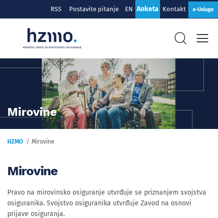
Anketa
RSS
Postavite pitanje
EN
Kontakt
e-Usluge
Mirovine
HZMO
Mirovine
Mirovine
Pravo na mirovinsko osiguranje utvrđuje se priznanjem svojstva
osiguranika. Svojstvo osiguranika utvrđuje Zavod na osnovi
prijave osiguranja.