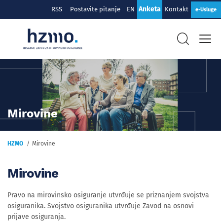
Anketa
RSS
Postavite pitanje
EN
Kontakt
e-Usluge
Mirovine
HZMO
Mirovine
Mirovine
Pravo na mirovinsko osiguranje utvrđuje se priznanjem svojstva
osiguranika. Svojstvo osiguranika utvrđuje Zavod na osnovi
prijave osiguranja.