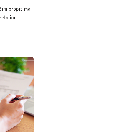
pćim propisima
osebnim