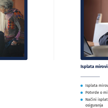
Isplata mirov
Isplata miro
Potvrde o mi
Načini ispla
osiguranja