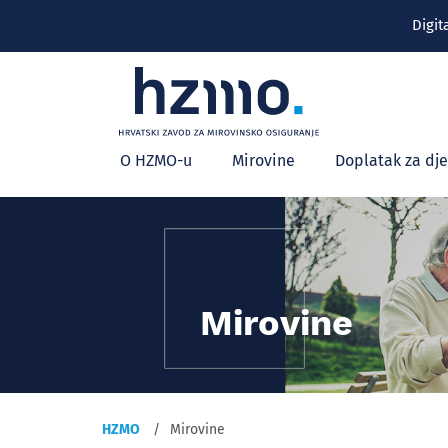
Digit
Glavni
O HZMO-u
Mirovine
Doplatak za dj
izbornik
Mirovine
HZMO
Mirovine