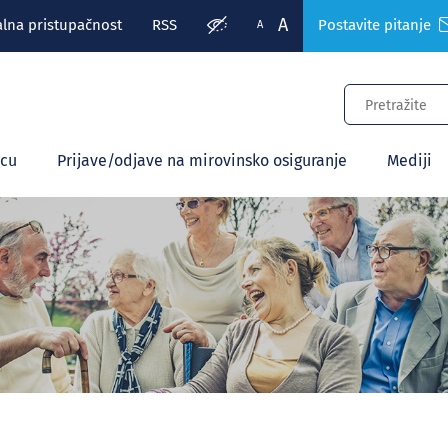
A
alna pristupačnost
RSS
Postavite pitanje
A
ecu
Prijave/odjave na mirovinsko osiguranje
Mediji